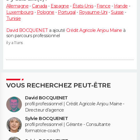
Allemagne
-
Canada
-
Espagne
-
États-Unis
-
France
-
Irlande
-
Luxembourg
-
Pologne
-
Portugal
-
Royaume-Uni
-
Suisse
-
Tunisie
David BOCQUENET
a ajouté
Crédit Agricole Anjou Maine
à
son parcours professionnel
il y a 11 ans
VOUS RECHERCHEZ PEUT-ÊTRE
David BOCQUENET
profil professionnel | Crédit Agricole Anjou Maine -
Directeur d’agence
Sylvie BOCQUENET
profil professionnel | Gérante - Consultante
formatrice-coach