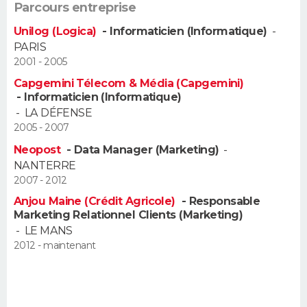
Parcours entreprise
FORUM
Unilog (Logica)
- Informaticien (Informatique)
-
Lifestyle
Sport
Television
Cinema
Bricolage
Culture
Auto
Voyage
PARIS
2001 - 2005
Capgemini Télecom & Média (Capgemini)
- Informaticien (Informatique)
-
LA DÉFENSE
2005 - 2007
Neopost
- Data Manager (Marketing)
-
NANTERRE
2007 - 2012
Anjou Maine (Crédit Agricole)
- Responsable
Marketing Relationnel Clients (Marketing)
-
LE MANS
2012 - maintenant