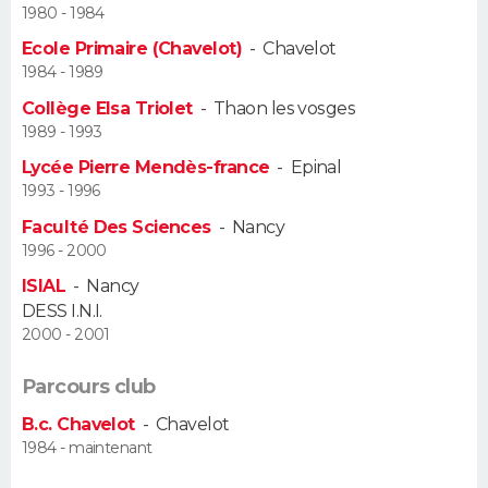
1980 - 1984
Guide de la santé
Médicaments
+
Alimentation
Maladies
Sommeil
Ecole Primaire (Chavelot)
-
Chavelot
VOYAGE
1984 - 1989
City break
Voyage de noces
Climat
Destinations
Voyage nature
Forum
+
PHOTO
Collège Elsa Triolet
-
Thaon les vosges
1989 - 1993
GUIDES D'ACHAT
Lycée Pierre Mendès-france
-
Epinal
1993 - 1996
BONS PLANS
Faculté Des Sciences
-
Nancy
1996 - 2000
CARTE DE VOEUX
ISIAL
-
Nancy
Carte Bonne année
Carte Pâques
Carte de Noël
Carte Saint-Valentin
Carte d'anniversaire
DICTIONNAIRE
DESS I.N.I.
2000 - 2001
Biographies
Expressions
Dictionnaire
Citations
Proverbes
PROGRAMME TV
Parcours club
COPAINS D'AVANT
B.c. Chavelot
-
Chavelot
1984 - maintenant
Se connecter
Collèges
Universités
Service militaire
S'inscrire
Lycées
Primaires
Entreprises
Avis de recherche
AVIS DE DÉCÈS