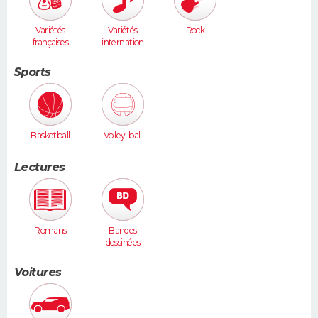
Variétés
Variétés
Rock
françaises
internation
ales
Sports
Basketball
Volley-ball
Lectures
Romans
Bandes
dessinées
Voitures