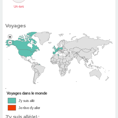
Un 4x4
Voyages
+
−
•
Voyages dans le monde
J'y suis allé
Je rêve d'y aller
J'y suis allé(e) :