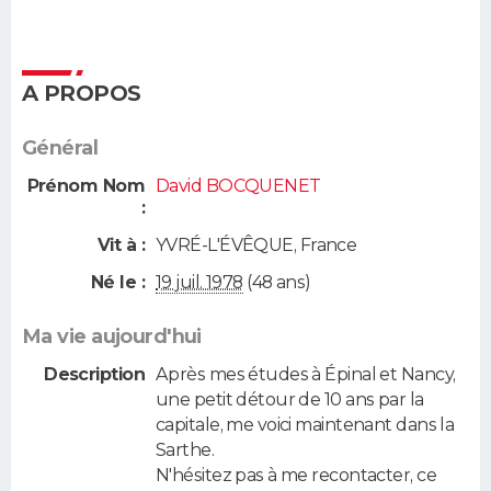
A PROPOS
Général
Prénom Nom
David BOCQUENET
:
Vit à :
YVRÉ-L'ÉVÊQUE
,
France
Né le :
19 juil. 1978
(48 ans)
Ma vie aujourd'hui
Description
Après mes études à Épinal et Nancy,
une petit détour de 10 ans par la
capitale, me voici maintenant dans la
Sarthe.
N'hésitez pas à me recontacter, ce