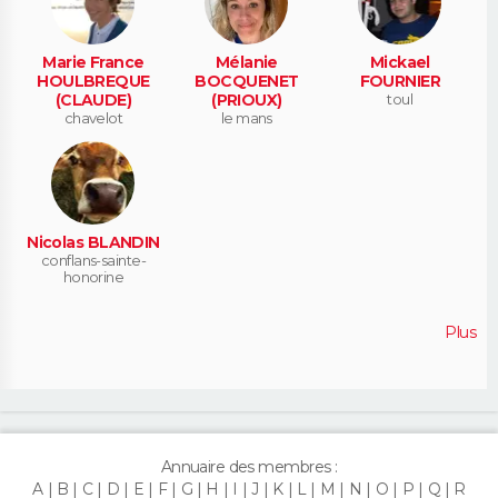
Marie France
Mélanie
Mickael
HOULBREQUE
BOCQUENET
FOURNIER
(CLAUDE)
(PRIOUX)
toul
chavelot
le mans
Nicolas BLANDIN
conflans-sainte-
honorine
Plus
Annuaire des membres :
A
B
C
D
E
F
G
H
I
J
K
L
M
N
O
P
Q
R