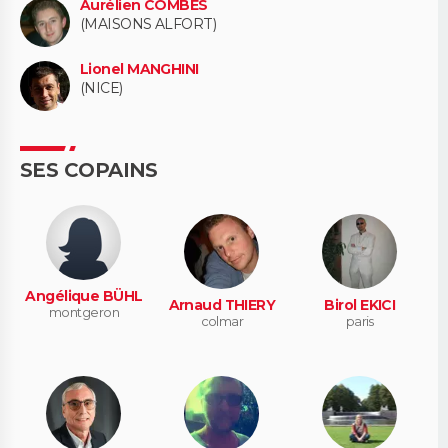
Aurélien COMBES
(MAISONS ALFORT)
Lionel MANGHINI
(NICE)
SES COPAINS
Angélique BÜHL
Arnaud THIERY
Birol EKICI
montgeron
colmar
paris