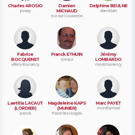
Charles AROSIO
Damien
Delphine BEULNE
poissy
MICHAUD
damblain
roz-sur-couesnon
Fabrice
Franck ETHUIN
Jérémy
BOCQUENET
sceaux
LOMBARDO
villers-lès-nancy
montmorency
Laetitia LACAUT
Magdeleine KAPS
Marc PAYET
(LORDIER)
(MUNIER)
montfermeil
perols
thaon les vosges