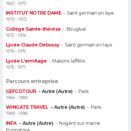
1967 - 1970
Guide de la santé
Médicaments
+
Alimentation
Maladies
Sommeil
INSTITUT NOTRE DAME
-
Saint germain en laye
VOYAGE
1970 - 1972
City break
Voyage de noces
Climat
Destinations
Voyage nature
Forum
+
PHOTO
Collège Sainte-thérèse
-
Bougival
1972 - 1974
GUIDES D'ACHAT
Lycée Claude Debussy
-
Saint germain en laye
1974 - 1975
BONS PLANS
Lycée L'ermitage
-
Maisons laffitte
1975 - 1977
CARTE DE VOEUX
Carte Bonne année
Carte Pâques
Carte de Noël
Carte Saint-Valentin
Carte d'anniversaire
Parcours entreprise
DICTIONNAIRE
GEFCOTOUR
- Autre (Autre)
-
Paris
Biographies
Expressions
Dictionnaire
Citations
Proverbes
PROGRAMME TV
1984 - 1989
WINGATE TRAVEL
- Autre (Autre)
-
Paris
COPAINS D'AVANT
1989 - 1998
Se connecter
Collèges
Universités
Service militaire
S'inscrire
Lycées
Primaires
Entreprises
Avis de recherche
AVIS DE DÉCÈS
INFA
- Autre (Autre)
-
Nogent sur marne
Formatrice