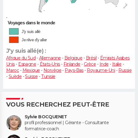
•
Voyages dans le monde
J'y suis allé
Je rêve d'y aller
J'y suis allé(e) :
Afrique du Sud
-
Allemagne
-
Belgique
-
Brésil
-
Émirats Arabes
Unis
-
Espagne
-
États-Unis
-
Finlande
-
Grèce
-
Inde
-
Italie
-
Maroc
-
Mexique
-
Norvège
-
Pays-Bas
-
Royaume-Uni
-
Russie
-
Suède
-
Suisse
-
Tunisie
VOUS RECHERCHEZ PEUT-ÊTRE
Sylvie BOCQUENET
profil professionnel | Gérante - Consultante
formatrice-coach