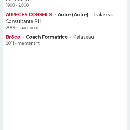
1998 - 2000
FORUM
ARPEGES CONSEILS
- Autre (Autre)
-
Palaiseau
Lifestyle
Sport
Television
Cinema
Bricolage
Culture
Auto
Voyage
Consultante RH
2001 - maintenant
Br&co
- Coach Formatrice
-
Palaiseau
2011 - maintenant