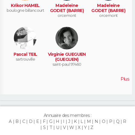
Krikor HAMEL
Madeleine
Madeleine
boulogne billancourt
GODET (BARRE)
GODET (BARRE)
orcemont
orcemont
Pascal TEIL
Virginie GUEGUEN
sartrouville
(GUEGUEN)
saint-paul 97460
Plus
Annuaire des membres :
A
B
C
D
E
F
G
H
I
J
K
L
M
N
O
P
Q
R
S
T
U
V
W
X
Y
Z