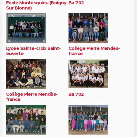
Ecole Montesquieu (Boigny
Ba 702
Sur Bionne)
Lycée Sainte-croix Saint-
Collège Pierre Mendès-
euverte
france
Collège Pierre Mendès-
Ba 702
france