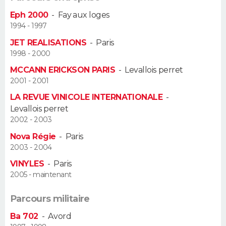
FORUM
Eph 2000
-
Fay aux loges
1994 - 1997
Lifestyle
Sport
Television
Cinema
Bricolage
Culture
Auto
Voyage
JET REALISATIONS
-
Paris
1998 - 2000
MCCANN ERICKSON PARIS
-
Levallois perret
2001 - 2001
LA REVUE VINICOLE INTERNATIONALE
-
Levallois perret
2002 - 2003
Nova Régie
-
Paris
2003 - 2004
VINYLES
-
Paris
2005 - maintenant
Parcours militaire
Ba 702
-
Avord