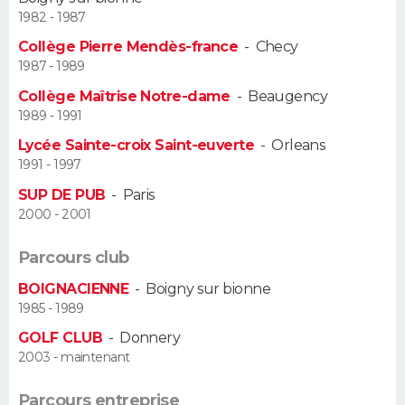
1982 - 1987
Guide de la santé
Médicaments
+
Alimentation
Maladies
Sommeil
VOYAGE
Collège Pierre Mendès-france
-
Checy
1987 - 1989
City break
Voyage de noces
Climat
Destinations
Voyage nature
Forum
+
PHOTO
Collège Maîtrise Notre-dame
-
Beaugency
1989 - 1991
GUIDES D'ACHAT
Lycée Sainte-croix Saint-euverte
-
Orleans
1991 - 1997
BONS PLANS
SUP DE PUB
-
Paris
CARTE DE VOEUX
2000 - 2001
Carte Bonne année
Carte Pâques
Carte de Noël
Carte Saint-Valentin
Carte d'anniversaire
DICTIONNAIRE
Parcours club
BOIGNACIENNE
-
Boigny sur bionne
Biographies
Expressions
Dictionnaire
Citations
Proverbes
PROGRAMME TV
1985 - 1989
COPAINS D'AVANT
GOLF CLUB
-
Donnery
2003 - maintenant
Se connecter
Collèges
Universités
Service militaire
S'inscrire
Lycées
Primaires
Entreprises
Avis de recherche
AVIS DE DÉCÈS
Parcours entreprise