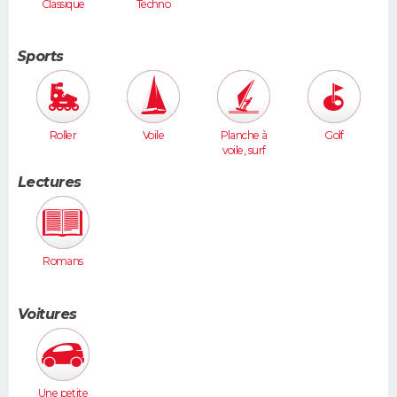
Classique
Techno
Sports
Roller
Voile
Planche à
Golf
voile, surf
Lectures
Romans
Voitures
Une petite