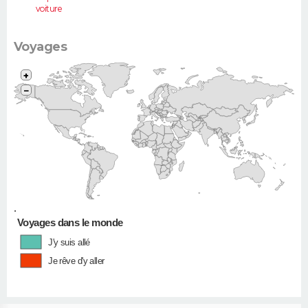
voiture
(Twingo,
Clio, 206...)
Voyages
+
−
•
Voyages dans le monde
J'y suis allé
Je rêve d'y aller