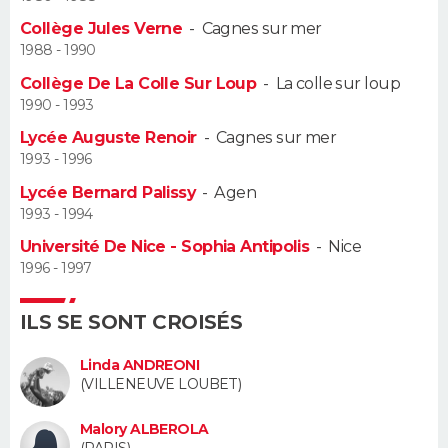
Collège Jules Verne
-
Cagnes sur mer
Guide de la santé
Médicaments
+
Alimentation
Maladies
Sommeil
VOYAGE
1988 - 1990
Collège De La Colle Sur Loup
-
La colle sur loup
City break
Voyage de noces
Climat
Destinations
Voyage nature
Forum
+
PHOTO
1990 - 1993
Lycée Auguste Renoir
-
Cagnes sur mer
GUIDES D'ACHAT
1993 - 1996
BONS PLANS
Lycée Bernard Palissy
-
Agen
1993 - 1994
CARTE DE VOEUX
Université De Nice - Sophia Antipolis
-
Nice
1996 - 1997
Carte Bonne année
Carte Pâques
Carte de Noël
Carte Saint-Valentin
Carte d'anniversaire
DICTIONNAIRE
Biographies
Expressions
Dictionnaire
Citations
Proverbes
ILS SE SONT CROISÉS
PROGRAMME TV
Linda ANDREONI
COPAINS D'AVANT
(VILLENEUVE LOUBET)
Se connecter
Collèges
Universités
Service militaire
S'inscrire
Lycées
Primaires
Entreprises
Avis de recherche
AVIS DE DÉCÈS
Malory ALBEROLA
(PARIS)