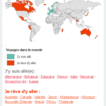
−
•
Voyages dans le monde
J'y suis allé
Je rêve d'y aller
J'y suis allé(e) :
Allemagne
-
Belgique
-
Espagne
-
France
-
Italie
-
Norvège
-
Royaume-Uni
-
Suisse
Je rêve d'y aller :
Australie
-
Canada
-
Islande
-
Japon
-
Madagascar
-
Mexique
-
Nouvelle-Zélande
-
Népal
-
Pérou
-
Thaïlande