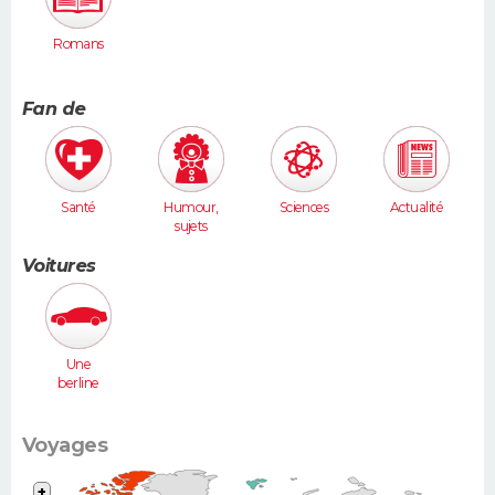
Romans
Fan de
Santé
Humour,
Sciences
Actualité
sujets
insolites
Voitures
Une
berline
(Laguna,
406...)
Voyages
+