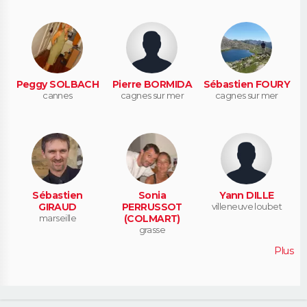
Peggy SOLBACH
Pierre BORMIDA
Sébastien FOURY
cannes
cagnes sur mer
cagnes sur mer
Sébastien
Sonia
Yann DILLE
GIRAUD
PERRUSSOT
villeneuve loubet
marseille
(COLMART)
grasse
Plus