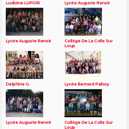
Ludivine LUPORI
Lycée Auguste Renoir
Lycée Auguste Renoir
Collège De La Colle Sur
Loup
Delphine G.
Lycée Bernard Palissy
Lycée Auguste Renoir
Collège De La Colle Sur
Loup