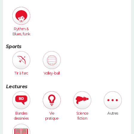
Rythm &
Blues, funk
Sports
Tir à l'arc
Volley-ball
Lectures
Bandes
Vie
Science
Autres
dessinées
pratique
fiction