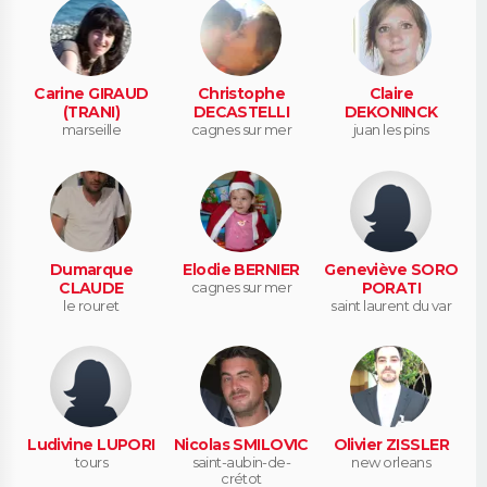
Carine GIRAUD
Christophe
Claire
(TRANI)
DECASTELLI
DEKONINCK
marseille
cagnes sur mer
juan les pins
Dumarque
Elodie BERNIER
Geneviève SORO
CLAUDE
cagnes sur mer
PORATI
le rouret
saint laurent du var
Ludivine LUPORI
Nicolas SMILOVIC
Olivier ZISSLER
tours
saint-aubin-de-
new orleans
crétot