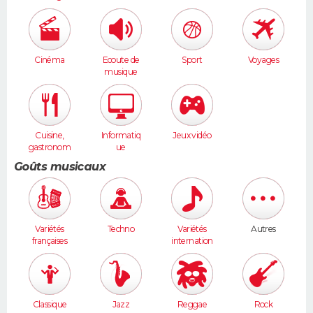
Cinéma
Ecoute de
Sport
Voyages
musique
Cuisine,
Informatiq
Jeux vidéo
gastronom
ue
ie
Goûts musicaux
Variétés
Techno
Variétés
Autres
françaises
internation
ales
Classique
Jazz
Reggae
Rock