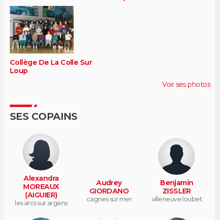
Collège De La Colle Sur
Loup
Voir ses photos
SES COPAINS
Alexandra
Audrey
Benjamin
MOREAUX
GIORDANO
ZISSLER
(AIGUIER)
cagnes sur mer
villeneuve loubet
les arcs sur argens