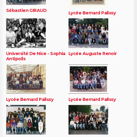
Sébastien GIRAUD
Lycée Bernard Palissy
Université De Nice - Sophia
Lycée Auguste Renoir
Antipolis
Lycée Bernard Palissy
Lycée Bernard Palissy