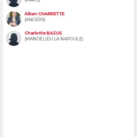
FORUM
Alban CHARRETTE
Lifestyle
Sport
Television
Cinema
Bricolage
Culture
Auto
Voyage
(ANGERS)
Charlotte BAZUS
(MANDELIEU LA NAPOULE)