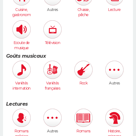
Cuisine,
Autres
Chasse,
Lecture
gastronom
pêche
ie
Ecoute de
Télévision
musique
Goûts musicaux
Variétés
Variétés
Rock
Autres
internation
françaises
ales
Lectures
Romans
Autres
Romans
Histoire,