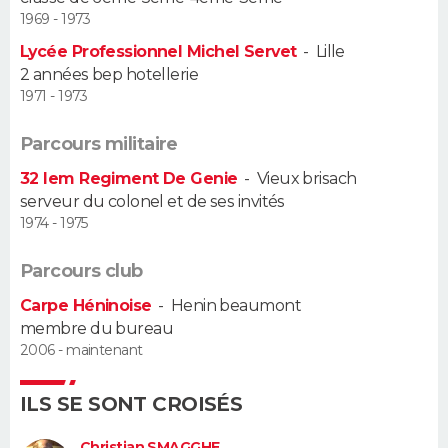
1969 - 1973
Guide de la santé
Médicaments
+
Alimentation
Maladies
Sommeil
VOYAGE
Lycée Professionnel Michel Servet
-
Lille
2 années bep hotellerie
City break
Voyage de noces
Climat
Destinations
Voyage nature
Forum
+
PHOTO
1971 - 1973
GUIDES D'ACHAT
Parcours militaire
32 Iem Regiment De Genie
-
Vieux brisach
BONS PLANS
serveur du colonel et de ses invités
1974 - 1975
CARTE DE VOEUX
Parcours club
Carte Bonne année
Carte Pâques
Carte de Noël
Carte Saint-Valentin
Carte d'anniversaire
DICTIONNAIRE
Carpe Héninoise
-
Henin beaumont
Biographies
Expressions
Dictionnaire
Citations
Proverbes
PROGRAMME TV
membre du bureau
2006 - maintenant
COPAINS D'AVANT
ILS SE SONT CROISÉS
Se connecter
Collèges
Universités
Service militaire
S'inscrire
Lycées
Primaires
Entreprises
Avis de recherche
AVIS DE DÉCÈS
Christian SMAGGHE