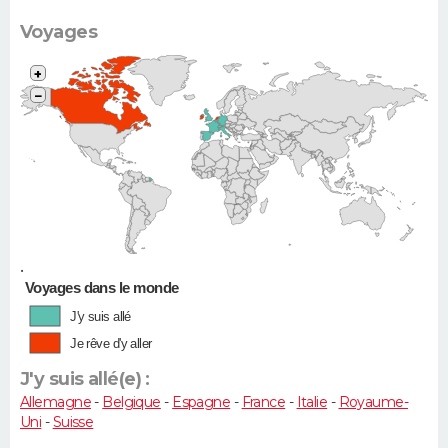
Voyages
+
−
•
Voyages dans le monde
J'y suis allé
Je rêve d'y aller
J'y suis allé(e) :
Allemagne
-
Belgique
-
Espagne
-
France
-
Italie
-
Royaume-
Uni
-
Suisse