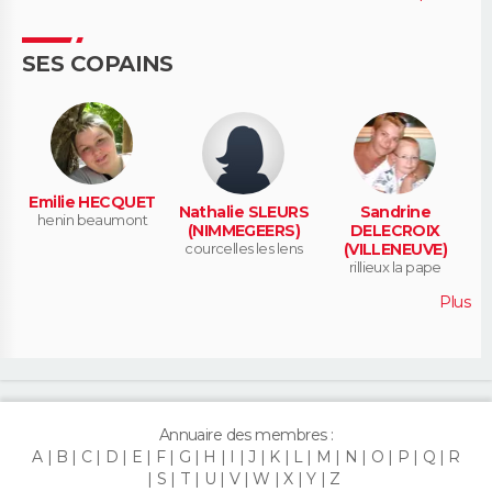
SES COPAINS
Emilie HECQUET
Nathalie SLEURS
Sandrine
henin beaumont
(NIMMEGEERS)
DELECROIX
courcelles les lens
(VILLENEUVE)
rillieux la pape
Plus
Annuaire des membres :
A
B
C
D
E
F
G
H
I
J
K
L
M
N
O
P
Q
R
S
T
U
V
W
X
Y
Z