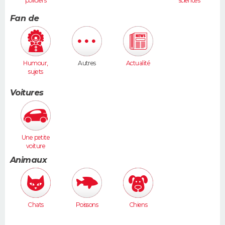
policiers
sciences
humaines
Fan de
Humour,
Autres
Actualité
sujets
insolites
Voitures
Une petite
voiture
(Twingo,
Animaux
Clio, 206...)
Chats
Poissons
Chiens