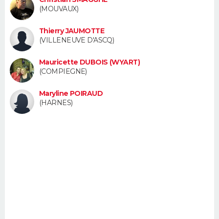
FORUM
(MOUVAUX)
Lifestyle
Sport
Television
Cinema
Bricolage
Culture
Auto
Voyage
Thierry JAUMOTTE
(VILLENEUVE D'ASCQ)
Mauricette DUBOIS (WYART)
(COMPIEGNE)
Maryline POIRAUD
(HARNES)