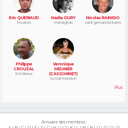
Eric QUERIAUD
Nadia OURY
Nicolas RAINISIO
houston
mensignac
saint gervais les bains
Philippe
Veronique
CROUZAL
MEUNIER
bordeaux
(CASSONNET)
locoal mendon
Plus
Annuaire des membres :
A
B
C
D
E
F
G
H
I
J
K
L
M
N
O
P
Q
R