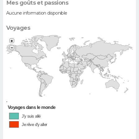
Mes goûts et passions
Aucune information disponible
Voyages
+
−
•
Voyages dans le monde
J'y suis allé
Je rêve d'y aller