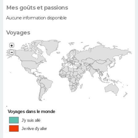
Mes goûts et passions
Aucune information disponible
Voyages
+
−
•
Voyages dans le monde
J'y suis allé
Je rêve d'y aller