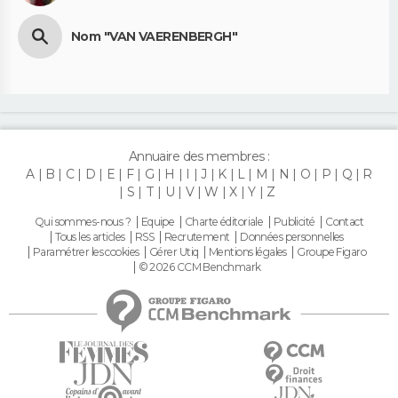
Nom "VAN VAERENBERGH"
Annuaire des membres :
A
B
C
D
E
F
G
H
I
J
K
L
M
N
O
P
Q
R
S
T
U
V
W
X
Y
Z
Qui sommes-nous ?
Equipe
Charte éditoriale
Publicité
Contact
Tous les articles
RSS
Recrutement
Données personnelles
Paramétrer les cookies
Gérer Utiq
Mentions légales
Groupe Figaro
© 2026 CCM Benchmark