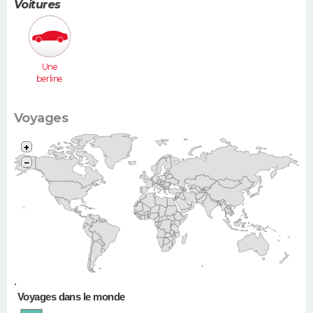
Voitures
Une
berline
(Laguna,
406...)
Voyages
+
−
•
Voyages dans le monde