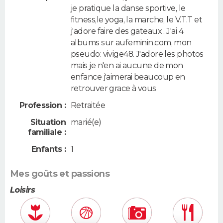
je pratique la danse sportive, le
fitness,le yoga, la marche, le V.T.T et
j'adore faire des gateaux . J'ai 4
albums sur aufeminin.com, mon
pseudo: vivige48. J'adore les photos
mais je n'en ai aucune de mon
enfance j'aimerai beaucoup en
retrouver grace à vous
Profession :
Retraitée
Situation
marié(e)
familiale :
Enfants :
1
Mes goûts et passions
Loisirs