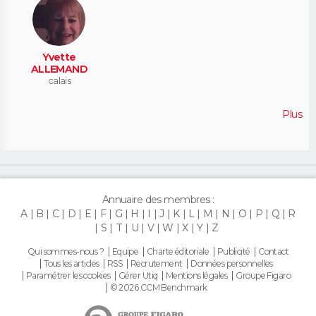
Yvette
ALLEMAND
calais
Plus
Annuaire des membres :
A
B
C
D
E
F
G
H
I
J
K
L
M
N
O
P
Q
R
S
T
U
V
W
X
Y
Z
Qui sommes-nous ?
Equipe
Charte éditoriale
Publicité
Contact
Tous les articles
RSS
Recrutement
Données personnelles
Paramétrer les cookies
Gérer Utiq
Mentions légales
Groupe Figaro
© 2026 CCM Benchmark