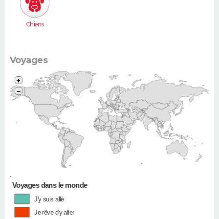
Chiens
Voyages
+
−
•
Voyages dans le monde
J'y suis allé
Je rêve d'y aller