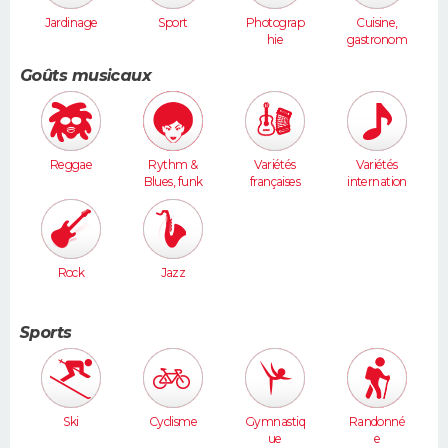
Jardinage
Sport
Photograp
Cuisine,
hie
gastronom
ie
Goûts musicaux
Reggae
Rythm &
Variétés
Variétés
Blues, funk
françaises
internation
ales
Rock
Jazz
Sports
Ski
Cyclisme
Gymnastiq
Randonné
ue
e