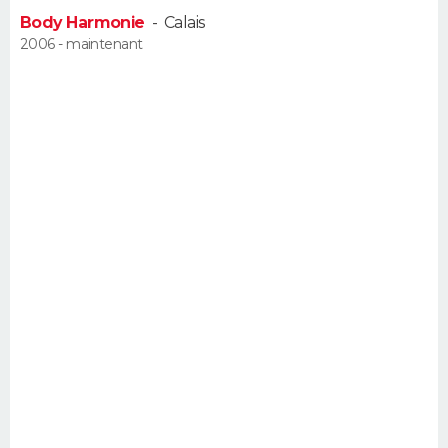
FORUM
Body Harmonie
-
Calais
2006 - maintenant
Lifestyle
Sport
Television
Cinema
Bricolage
Culture
Auto
Voyage