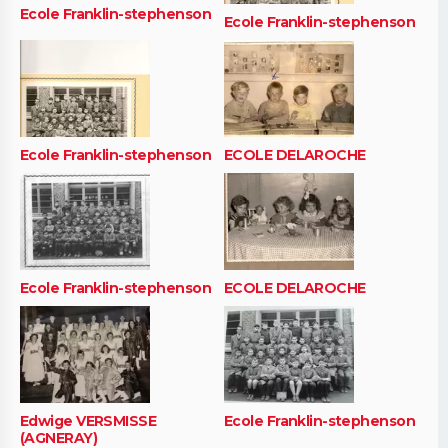
Ecole Franklin-stephenson
Ecole Franklin-stephenson
Ecole Franklin-stephenson
ECOLE DELAROCHE
Ecole Franklin-stephenson
ECOLE DELAROCHE
Edwige VERSMISSE
Ecole Franklin-stephenson
(AGNERAY)