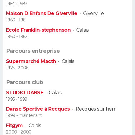
1954 - 1959
Guide de la santé
Médicaments
+
Alimentation
Maladies
Sommeil
Maison D Enfans De Giverville
-
Giverville
VOYAGE
1960 - 1961
City break
Voyage de noces
Climat
Destinations
Voyage nature
Forum
+
PHOTO
Ecole Franklin-stephenson
-
Calais
1960 - 1962
GUIDES D'ACHAT
Parcours entreprise
BONS PLANS
Supermarché Macth
-
Calais
1975 - 2006
CARTE DE VOEUX
Parcours club
Carte Bonne année
Carte Pâques
Carte de Noël
Carte Saint-Valentin
Carte d'anniversaire
DICTIONNAIRE
STUDIO DANSE
-
Calais
Biographies
Expressions
Dictionnaire
Citations
Proverbes
PROGRAMME TV
1995 - 1999
Danse Sportive à Recques
-
Recques sur hem
COPAINS D'AVANT
1999 - maintenant
Se connecter
Collèges
Universités
Service militaire
S'inscrire
Lycées
Primaires
Entreprises
Avis de recherche
Fitgym
-
Calais
AVIS DE DÉCÈS
2000 - 2006