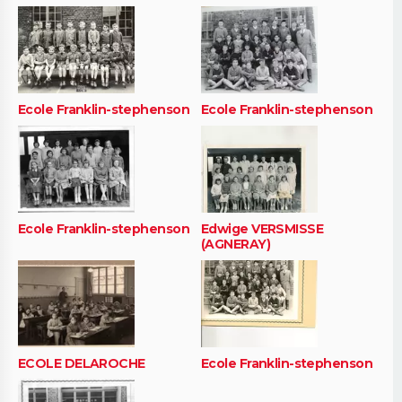
Ecole Franklin-stephenson
Ecole Franklin-stephenson
Ecole Franklin-stephenson
Edwige VERSMISSE
(AGNERAY)
ECOLE DELAROCHE
Ecole Franklin-stephenson