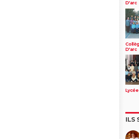
D'arc
Collè
D'arc
Lycée 
ILS