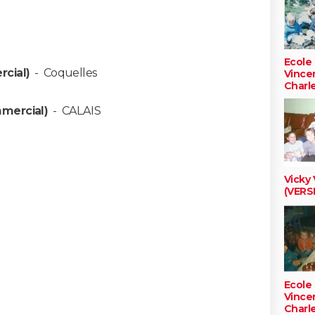
Ecole 
cial)
-
Coquelles
Vincen
Charl
mercial)
-
CALAIS
Vicky
(VERS
Ecole 
Vincen
Charl