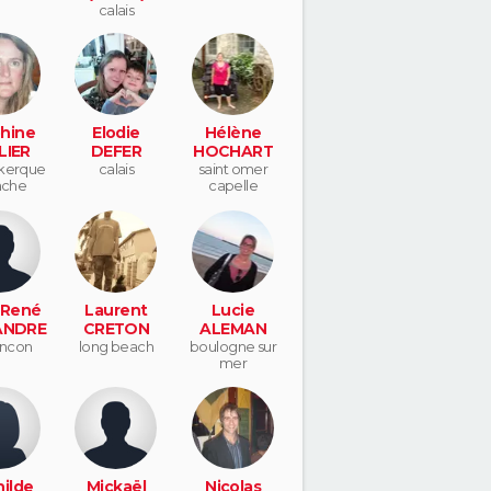
calais
hine
Elodie
Hélène
LIER
DEFER
HOCHART
kerque
calais
saint omer
nche
capelle
-René
Laurent
Lucie
ANDRE
CRETON
ALEMAN
ncon
long beach
boulogne sur
mer
ilde
Mickaël
Nicolas