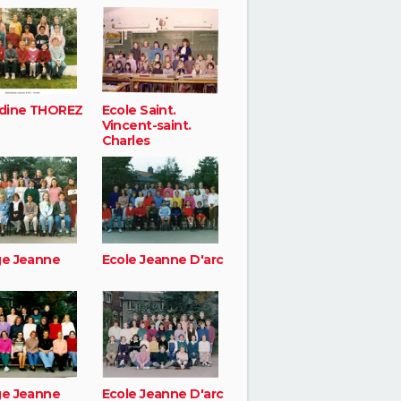
dine THOREZ
Ecole Saint.
Vincent-saint.
Charles
ge Jeanne
Ecole Jeanne D'arc
ge Jeanne
Ecole Jeanne D'arc