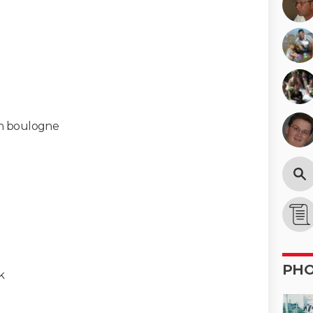
in boulogne
PH
k