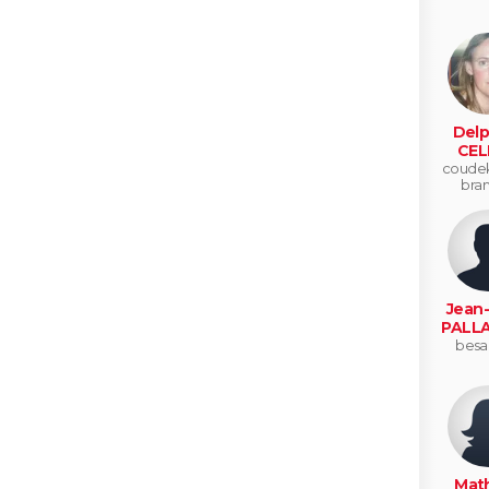
Delp
CEL
coude
bra
Jean
PALL
besa
Math