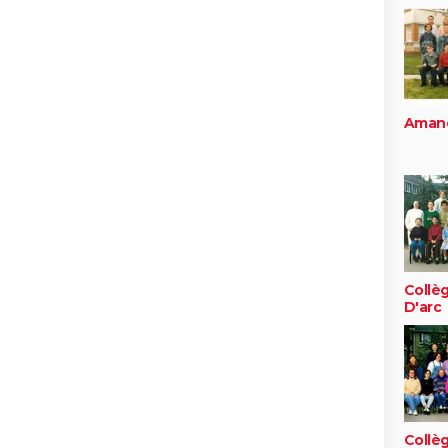
Aman
Collè
D'arc
Collè