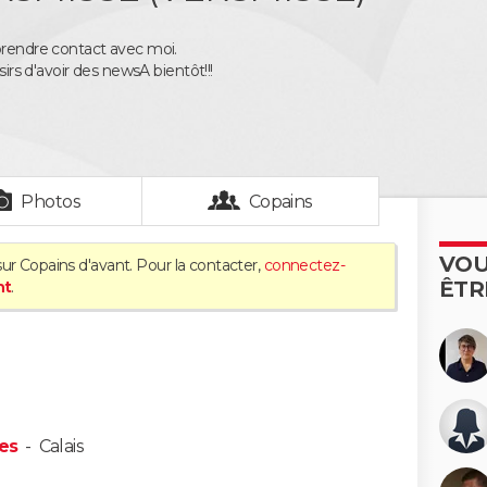
prendre contact avec moi.
isirs d'avoir des newsA bientôt!!!
Photos
Copains
VOU
ur Copains d'avant. Pour la contacter,
connectez-
ÊTR
nt
.
les
-
Calais