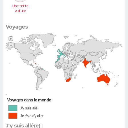
Une petite
voiture
(Twingo,
Clio, 206...)
Voyages
+
−
•
Voyages dans le monde
J'y suis allé
Je rêve d'y aller
J'y suis allé(e) :