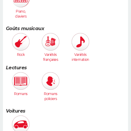
Piano,
claviers
Goûts musicaux
Rock
Variétés
Variétés
françaises
internation
ales
Lectures
Romans
Romans
policiers
Voitures