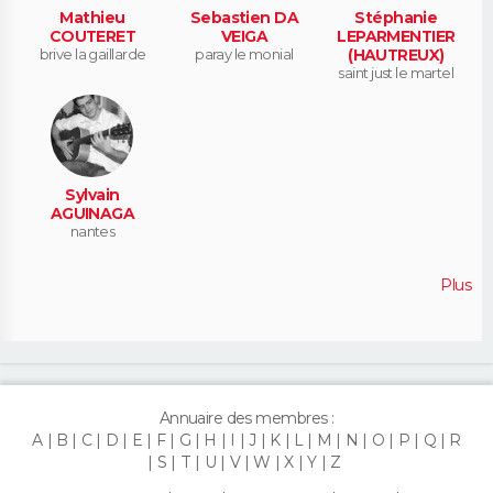
Mathieu
Sebastien DA
Stéphanie
COUTERET
VEIGA
LEPARMENTIER
brive la gaillarde
paray le monial
(HAUTREUX)
saint just le martel
Sylvain
AGUINAGA
nantes
Plus
Annuaire des membres :
A
B
C
D
E
F
G
H
I
J
K
L
M
N
O
P
Q
R
S
T
U
V
W
X
Y
Z