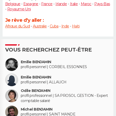
Belgique
-
Espagne
-
France
-
Irlande
-
Italie
-
Maroc
-
Pays-Bas
-
Royaume-Uni
Je rêve d'y aller :
Afrique du Sud
-
Australie
-
Cuba
-
Inde
-
Haïti
VOUS RECHERCHEZ PEUT-ÊTRE
Emilie BENJAMIN
profil personnel | CORBEIL ESSONNES
Emilie BENJAMIN
profil personnel | ALLAUCH
Odile BENJAMIN
profil professionnel | SA PROSOL GESTION - Expert
comptable salarié
Michel BENJAMIN
profil personnel | SAINT MANDE