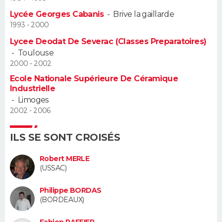
Lycée Georges Cabanis
-
Brive la gaillarde
Guide de la santé
Médicaments
+
Alimentation
Maladies
Sommeil
VOYAGE
1993 - 2000
Lycee Deodat De Severac (Classes Preparatoires)
City break
Voyage de noces
Climat
Destinations
Voyage nature
Forum
+
PHOTO
-
Toulouse
2000 - 2002
GUIDES D'ACHAT
Ecole Nationale Supérieure De Céramique
Industrielle
BONS PLANS
-
Limoges
2002 - 2006
CARTE DE VOEUX
Carte Bonne année
Carte Pâques
Carte de Noël
Carte Saint-Valentin
Carte d'anniversaire
ILS SE SONT CROISÉS
DICTIONNAIRE
Biographies
Expressions
Dictionnaire
Citations
Proverbes
Robert MERLE
PROGRAMME TV
(USSAC)
COPAINS D'AVANT
Philippe BORDAS
(BORDEAUX)
Se connecter
Collèges
Universités
Service militaire
S'inscrire
Lycées
Primaires
Entreprises
Avis de recherche
AVIS DE DÉCÈS
Fabien RAFFIER