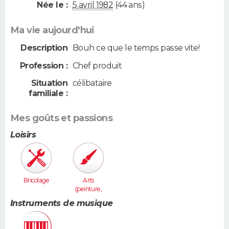
Née le :
5 avril 1982
(44 ans)
Ma vie aujourd'hui
Description
Bouh ce que le temps passe vite!
Profession :
Chef produit
Situation
célibataire
familiale :
Mes goûts et passions
Loisirs
Bricolage
Arts
(peinture,
sculpture...
Instruments de musique
)