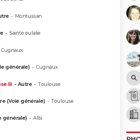
utre
-
Montussan
re
-
Sainte eulalie
-
Cugnaux
ie générale)
-
Cugnaux
se Iii
- Autre
-
Toulouse
re (Voie générale)
-
Toulouse
e générale)
-
Albi
PH