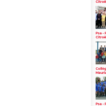
Citro
Psa -
Citro
Collè
Mauri
Psa -