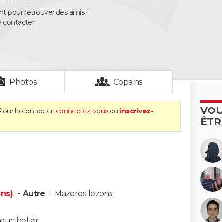
nt pour retrouver des amis !!
 contacter!
Photos
Copains
VOU
Pour la contacter,
connectez-vous
ou
inscrivez-
ÊTR
ons)
- Autre
-
Mazeres lezons
ouc bel air