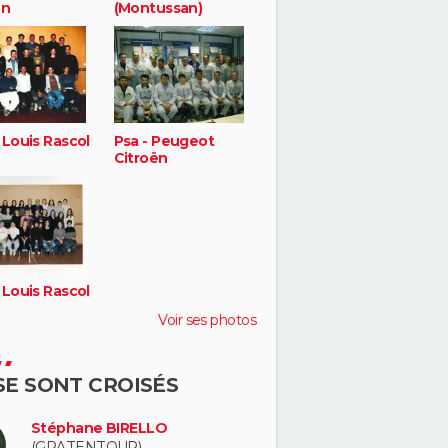
ën
(Montussan)
 Louis Rascol
Psa - Peugeot
Citroën
 Louis Rascol
Voir ses photos
 SE SONT CROISÉS
Stéphane BIRELLO
(GRATENTOUR)