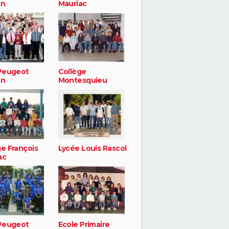
ën
Mauriac
 Peugeot
Collège
ën
Montesquieu
ge François
Lycée Louis Rascol
ac
 Peugeot
Ecole Primaire