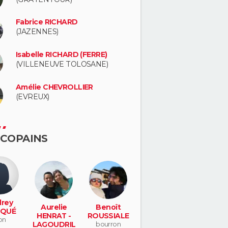
Fabrice RICHARD
(JAZENNES)
Isabelle RICHARD (FERRE)
(VILLENEUVE TOLOSANE)
Amélie CHEVROLLIER
(EVREUX)
 COPAINS
rey
Aurelie
Benoît
QUÉ
HENRAT -
ROUSSIALE
on
LAGOUDRIL
bourron