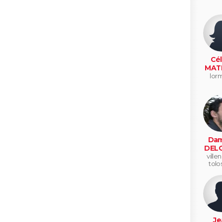
Cél
MAT
lor
Dam
DEL
ville
tolo
Je