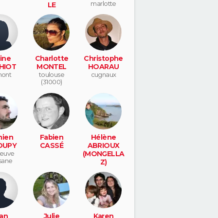
marlotte
LE
(HENRAT)
leguevin
ine
Charlotte
Christophe
HIOT
MONTEL
HOARAU
mont
toulouse
cugnaux
(31000)
ien
Fabien
Hélène
OUPY
CASSÉ
ABRIOUX
neuve
(MONGELLA
sane
Z)
esvres
an
Julie
Karen