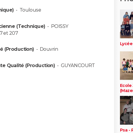
nique)
-
Toulouse
cienne (Technique)
-
POISSY
7 et 207
Lycée
é (Production)
-
Douvrin
te Qualité (Production)
-
GUYANCOURT
Ecole 
(Maze
Psa -