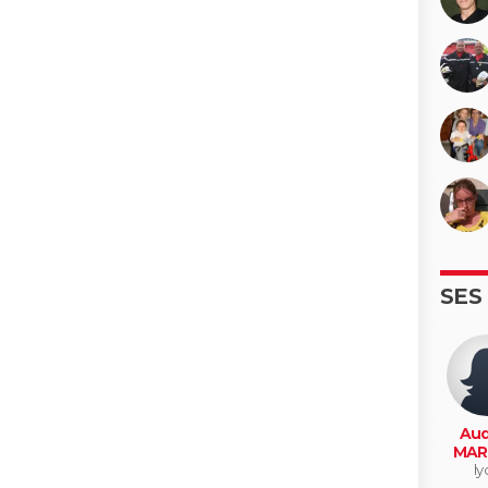
SES
Aud
MAR
ly