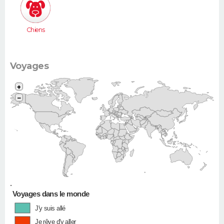
Chiens
Voyages
+
−
•
Voyages dans le monde
J'y suis allé
Je rêve d'y aller