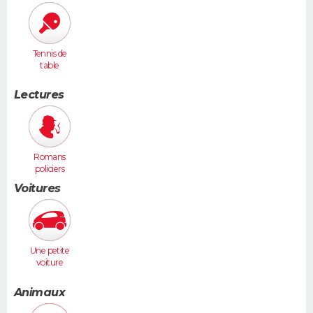
Tennis de
table
Lectures
Romans
policiers
Voitures
Une petite
voiture
(Twingo,
Clio, 206...)
Animaux