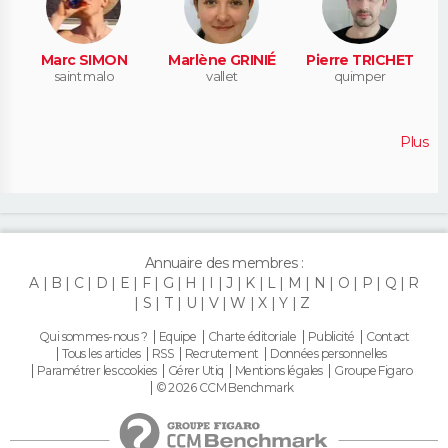
Marc SIMON
Marlène GRINIÉ
Pierre TRICHET
saint malo
vallet
quimper
Plus
Annuaire des membres :
A
B
C
D
E
F
G
H
I
J
K
L
M
N
O
P
Q
R
S
T
U
V
W
X
Y
Z
Qui sommes-nous ?
Equipe
Charte éditoriale
Publicité
Contact
Tous les articles
RSS
Recrutement
Données personnelles
Paramétrer les cookies
Gérer Utiq
Mentions légales
Groupe Figaro
© 2026 CCM Benchmark