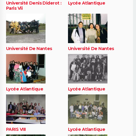
Université Denis Diderot :
Lycée Atlantique
Paris Vii
Université De Nantes
Université De Nantes
Lycée Atlantique
Lycée Atlantique
PARIS VIII
Lycée Atlantique