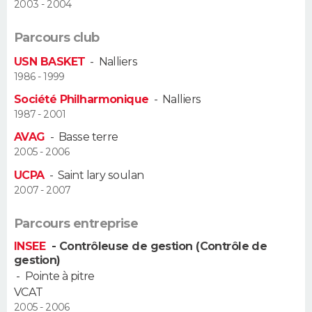
2003 - 2004
FORUM
Parcours club
Lifestyle
Sport
Television
Cinema
Bricolage
Culture
Auto
Voyage
USN BASKET
-
Nalliers
1986 - 1999
Société Philharmonique
-
Nalliers
1987 - 2001
AVAG
-
Basse terre
2005 - 2006
UCPA
-
Saint lary soulan
2007 - 2007
Parcours entreprise
INSEE
- Contrôleuse de gestion (Contrôle de
gestion)
-
Pointe à pitre
VCAT
2005 - 2006