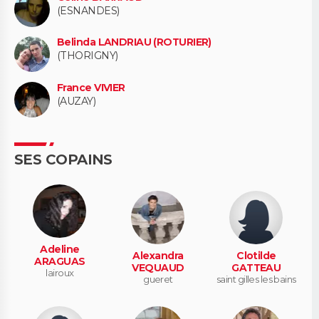
(ESNANDES)
Belinda LANDRIAU (ROTURIER)
(THORIGNY)
France VIVIER
(AUZAY)
SES COPAINS
Adeline
Alexandra
Clotilde
ARAGUAS
VEQUAUD
GATTEAU
lairoux
gueret
saint gilles les bains