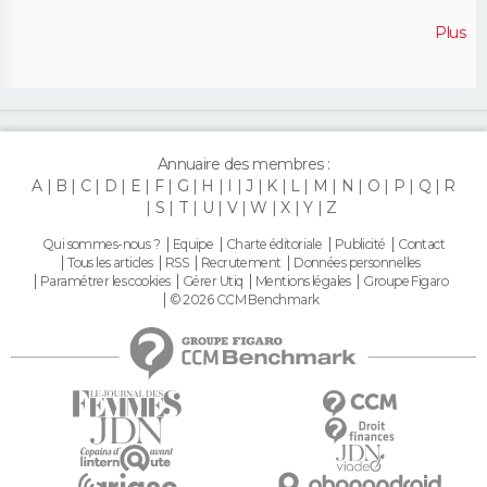
Plus
Annuaire des membres :
A
B
C
D
E
F
G
H
I
J
K
L
M
N
O
P
Q
R
S
T
U
V
W
X
Y
Z
Qui sommes-nous ?
Equipe
Charte éditoriale
Publicité
Contact
Tous les articles
RSS
Recrutement
Données personnelles
Paramétrer les cookies
Gérer Utiq
Mentions légales
Groupe Figaro
© 2026 CCM Benchmark