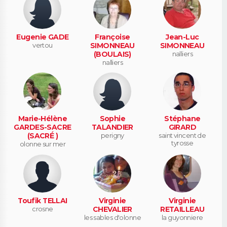
Eugenie GADE
Françoise
Jean-Luc
vertou
SIMONNEAU
SIMONNEAU
(BOULAIS)
nalliers
nalliers
Marie-Hélène
Sophie
Stéphane
GARDES-SACRE
TALANDIER
GIRARD
(SACRÉ )
perigny
saint vincent de
tyrosse
olonne sur mer
Toufik TELLAI
Virginie
Virginie
crosne
CHEVALIER
RETAILLEAU
les sables d'olonne
la guyonniere