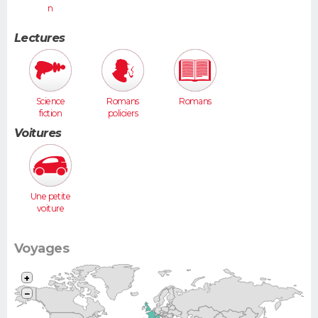
n
Lectures
Science
Romans
Romans
fiction
policiers
Voitures
Une petite
voiture
(Twingo,
Clio, 206...)
Voyages
+
−