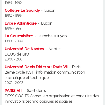
1984 - 1992
Guide de la santé
Médicaments
+
Alimentation
Maladies
Sommeil
Collège Le Sourdy
-
Lucon
VOYAGE
1992 - 1996
City break
Voyage de noces
Climat
Destinations
Voyage nature
Forum
+
PHOTO
Lycée Atlantique
-
Lucon
1996 - 1999
GUIDES D'ACHAT
La Courtaisière
-
La roche sur yon
1999 - 2000
BONS PLANS
Université De Nantes
-
Nantes
DEUG de BIO
CARTE DE VOEUX
2000 - 2001
Carte Bonne année
Carte Pâques
Carte de Noël
Carte Saint-Valentin
Carte d'anniversaire
DICTIONNAIRE
Université Denis Diderot : Paris Vii
-
Paris
2eme cycle ICST : information communication
Biographies
Expressions
Dictionnaire
Citations
Proverbes
PROGRAMME TV
scientifique et technique
2001 - 2003
COPAINS D'AVANT
PARIS VIII
-
Saint denis
DESS COCITS Conseil en organisation et conduite des
Se connecter
Collèges
Universités
Service militaire
S'inscrire
Lycées
Primaires
Entreprises
Avis de recherche
AVIS DE DÉCÈS
innovations technologiques et sociales