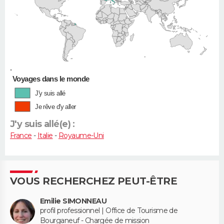
•
Voyages dans le monde
J'y suis allé
Je rêve d'y aller
J'y suis allé(e) :
France
-
Italie
-
Royaume-Uni
VOUS RECHERCHEZ PEUT-ÊTRE
Emilie SIMONNEAU
profil professionnel | Office de Tourisme de
Bourganeuf - Chargée de mission