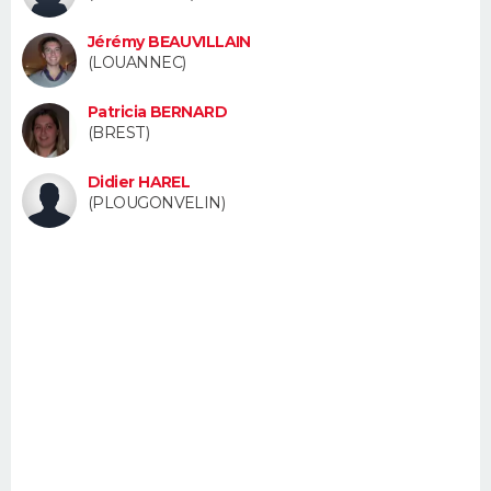
FORUM
Jérémy BEAUVILLAIN
Lifestyle
Sport
Television
Cinema
Bricolage
Culture
Auto
Voyage
(LOUANNEC)
Patricia BERNARD
(BREST)
Didier HAREL
(PLOUGONVELIN)