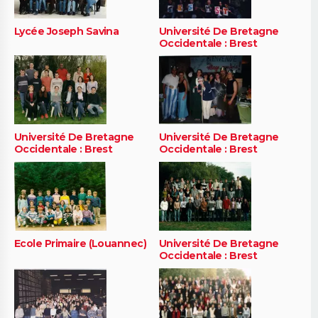
Lycée Joseph Savina
Université De Bretagne
Occidentale : Brest
Université De Bretagne
Université De Bretagne
Occidentale : Brest
Occidentale : Brest
Ecole Primaire (Louannec)
Université De Bretagne
Occidentale : Brest