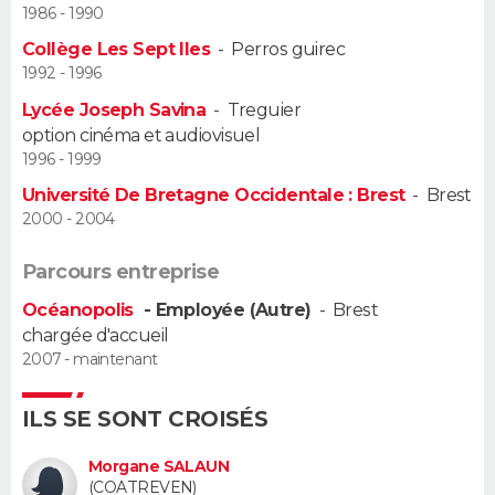
1986 - 1990
Guide de la santé
Médicaments
+
Alimentation
Maladies
Sommeil
Collège Les Sept Iles
-
Perros guirec
VOYAGE
1992 - 1996
City break
Voyage de noces
Climat
Destinations
Voyage nature
Forum
+
PHOTO
Lycée Joseph Savina
-
Treguier
option cinéma et audiovisuel
GUIDES D'ACHAT
1996 - 1999
Université De Bretagne Occidentale : Brest
-
Brest
BONS PLANS
2000 - 2004
CARTE DE VOEUX
Parcours entreprise
Carte Bonne année
Carte Pâques
Carte de Noël
Carte Saint-Valentin
Carte d'anniversaire
DICTIONNAIRE
Océanopolis
- Employée (Autre)
-
Brest
chargée d'accueil
Biographies
Expressions
Dictionnaire
Citations
Proverbes
2007 - maintenant
PROGRAMME TV
COPAINS D'AVANT
ILS SE SONT CROISÉS
Se connecter
Collèges
Universités
Service militaire
S'inscrire
Lycées
Primaires
Entreprises
Avis de recherche
AVIS DE DÉCÈS
Morgane SALAUN
(COATREVEN)