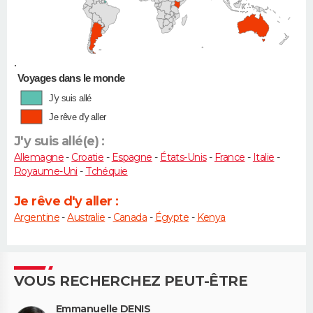
•
Voyages dans le monde
J'y suis allé
Je rêve d'y aller
J'y suis allé(e) :
Allemagne
-
Croatie
-
Espagne
-
États-Unis
-
France
-
Italie
-
Royaume-Uni
-
Tchéquie
Je rêve d'y aller :
Argentine
-
Australie
-
Canada
-
Égypte
-
Kenya
VOUS RECHERCHEZ PEUT-ÊTRE
Emmanuelle DENIS