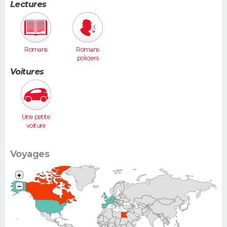
Lectures
Romans
Romans
policiers
Voitures
Une petite
voiture
(Twingo,
Clio, 206...)
Voyages
+
−