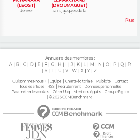
MCNAMARA
LEMARCHAND
(LEOST)
(DROUMAGUET)
denver
saint jacques de la
lande
Plus
Annuaire des membres :
A
B
C
D
E
F
G
H
I
J
K
L
M
N
O
P
Q
R
S
T
U
V
W
X
Y
Z
Qui sommes-nous ?
Equipe
Charte éditoriale
Publicité
Contact
Tous les articles
RSS
Recrutement
Données personnelles
Paramétrer les cookies
Gérer Utiq
Mentions légales
Groupe Figaro
© 2026 CCM Benchmark