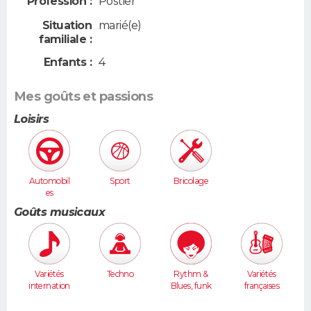
Profession :
Postier
Situation
marié(e)
familiale :
Enfants :
4
Mes goûts et passions
Loisirs
Automobil
Sport
Bricolage
es
Goûts musicaux
Variétés
Techno
Rythm &
Variétés
internation
Blues, funk
françaises
ales