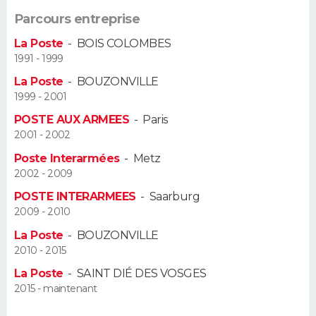
FORUM
Parcours entreprise
Lifestyle
Sport
Television
Cinema
Bricolage
Culture
Auto
Voyage
La Poste
-
BOIS COLOMBES
1991 - 1999
La Poste
-
BOUZONVILLE
1999 - 2001
POSTE AUX ARMEES
-
Paris
2001 - 2002
Poste Interarmées
-
Metz
2002 - 2009
POSTE INTERARMEES
-
Saarburg
2009 - 2010
La Poste
-
BOUZONVILLE
2010 - 2015
La Poste
-
SAINT DIÉ DES VOSGES
2015 - maintenant