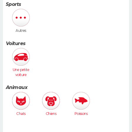
Sports
Autres
Voitures
Une petite
voiture
(Twingo,
Clio, 206...)
Animaux
Chats
Chiens
Poissons