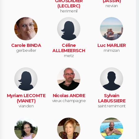
GROSDIDIER
(JASSIN)
(LECLERC)
nevian
herimenil
Carole BINDA
Céline
Luc MARLIER
gerbeviller
ALLEMEERSCH
mimizan
metz
Myriam LECOMTE
Nicolas ANDRE
Sylvain
(VIANET)
vieux champagne
LABUSSIERE
vianden
saint remimont