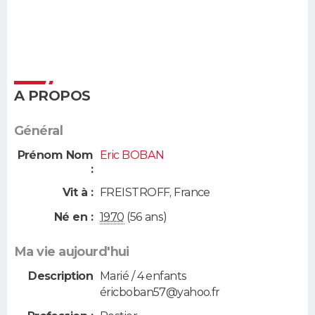
A PROPOS
Général
Prénom Nom
Eric BOBAN
:
Vit à :
FREISTROFF
,
France
Né en :
1970
(56 ans)
Ma vie aujourd'hui
Description
Marié / 4 enfants
éricboban57@yahoo.fr