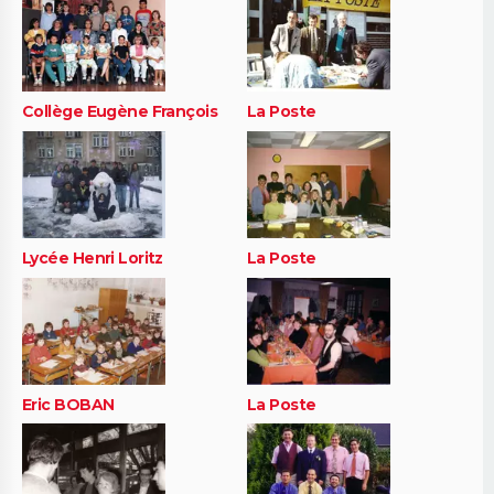
Collège Eugène François
La Poste
Lycée Henri Loritz
La Poste
Eric BOBAN
La Poste