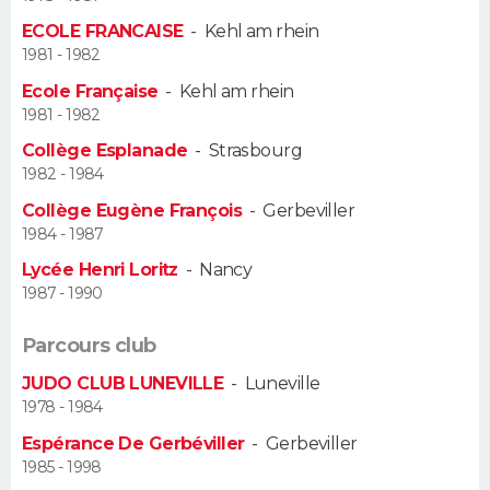
ECOLE FRANCAISE
-
Kehl am rhein
Guide de la santé
Médicaments
+
Alimentation
Maladies
Sommeil
VOYAGE
1981 - 1982
Ecole Française
-
Kehl am rhein
City break
Voyage de noces
Climat
Destinations
Voyage nature
Forum
+
PHOTO
1981 - 1982
Collège Esplanade
-
Strasbourg
GUIDES D'ACHAT
1982 - 1984
BONS PLANS
Collège Eugène François
-
Gerbeviller
1984 - 1987
CARTE DE VOEUX
Lycée Henri Loritz
-
Nancy
1987 - 1990
Carte Bonne année
Carte Pâques
Carte de Noël
Carte Saint-Valentin
Carte d'anniversaire
DICTIONNAIRE
Parcours club
Biographies
Expressions
Dictionnaire
Citations
Proverbes
PROGRAMME TV
JUDO CLUB LUNEVILLE
-
Luneville
1978 - 1984
COPAINS D'AVANT
Espérance De Gerbéviller
-
Gerbeviller
Se connecter
Collèges
Universités
Service militaire
S'inscrire
Lycées
Primaires
Entreprises
Avis de recherche
AVIS DE DÉCÈS
1985 - 1998