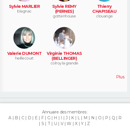
Sylvie MARLIER
Sylvie REMY
Thierry
blagnac
(PERNES)
CHAPISEAU
gottenhouse
clouange
Valerie DUMONT
Virginie THOMAS
heillecourt
(BELLINGER)
colroy la grande
Plus
Annuaire des membres :
A
B
C
D
E
F
G
H
I
J
K
L
M
N
O
P
Q
R
S
T
U
V
W
X
Y
Z