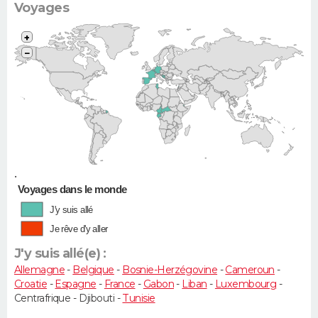
Voyages
+
−
•
Voyages dans le monde
J'y suis allé
Je rêve d'y aller
J'y suis allé(e) :
Allemagne
-
Belgique
-
Bosnie-Herzégovine
-
Cameroun
-
Croatie
-
Espagne
-
France
-
Gabon
-
Liban
-
Luxembourg
-
Centrafrique - Djibouti -
Tunisie