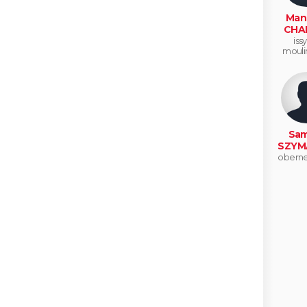
Man
CHA
issy
mouli
Sam
SZYM
oberne