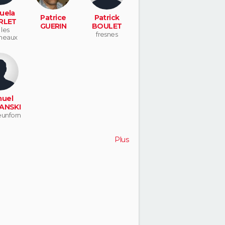
uela
Patrice
Patrick
RLET
GUERIN
BOULET
 les
fresnes
neaux
uel
ANSKI
unforn
Plus