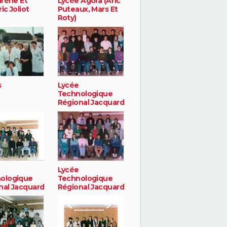
Irène Et
Lycée Agora (Anc
ic Joliot
Puteaux, Mars Et
Roty)
s
Lycée
Technologique
Régional Jacquard
Lycée
ologique
Technologique
nal Jacquard
Régional Jacquard