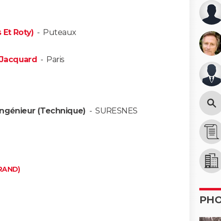
 Et Roty)
-
Puteaux
 Jacquard
-
Paris
Ingénieur (Technique)
-
SURESNES
RAND)
PH