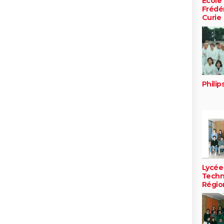
Ecole 
Frédér
Curie
Philip
Lycée
Techn
Régio