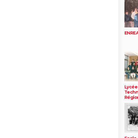
ENRE
Lycée
Techn
Régio