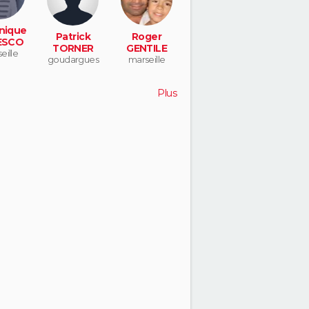
nique
Patrick
Roger
ESCO
TORNER
GENTILE
eille
goudargues
marseille
Plus