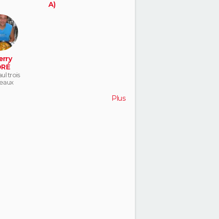
A)
nanterre
erry
RÉ
ul trois
eaux
Plus