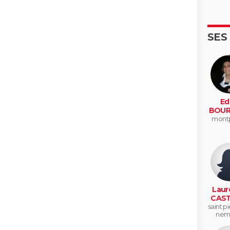
SES
Ed
BOUR
montp
Laur
CAST
saint pi
nem