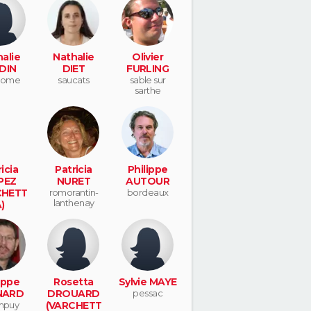
alie
Nathalie
Olivier
DIN
DIET
FURLING
dome
saucats
sable sur
sarthe
icia
Patricia
Philippe
PEZ
NURET
AUTOUR
CHETT
romorantin-
bordeaux
lanthenay
)
e grand
ippe
Rosetta
Sylvie MAYE
NARD
DROUARD
pessac
ampuy
(VARCHETT