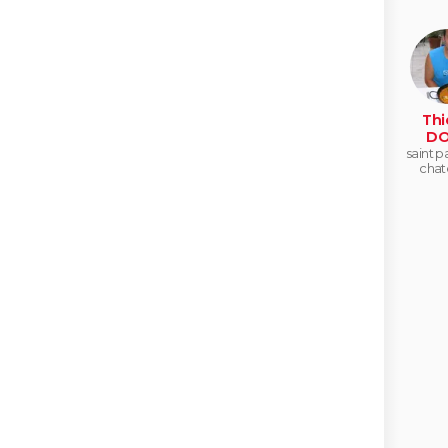
Thi
DO
saint pa
chat