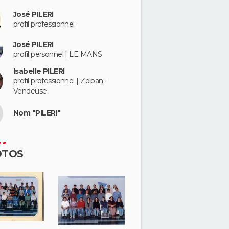
José PILERI
profil professionnel
José PILERI
profil personnel | LE MANS
Isabelle PILERI
profil professionnel | Zolpan -
Vendeuse
Nom "PILERI"
OTOS