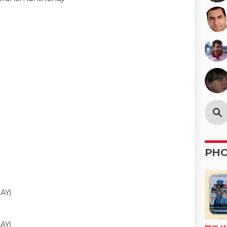
PH
AY)
AY)