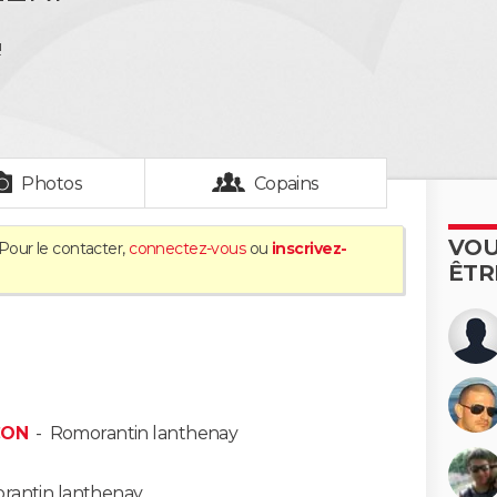
!
Photos
Copains
VOU
 Pour le contacter,
connectez-vous
ou
inscrivez-
ÊTR
CON
-
Romorantin lanthenay
rantin lanthenay