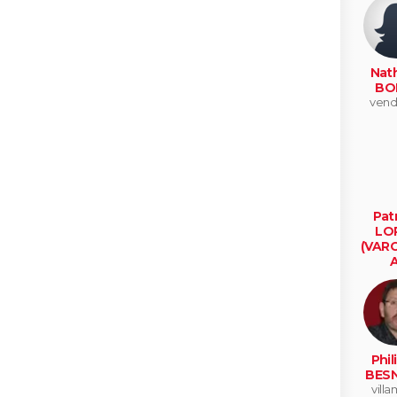
Nath
BO
ven
Patr
LO
(VAR
A
noisy l
Phil
BES
vill