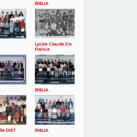
A
ENILIA
A
Lycée Claude De
France
A
ENILIA
lie DIET
ENILIA