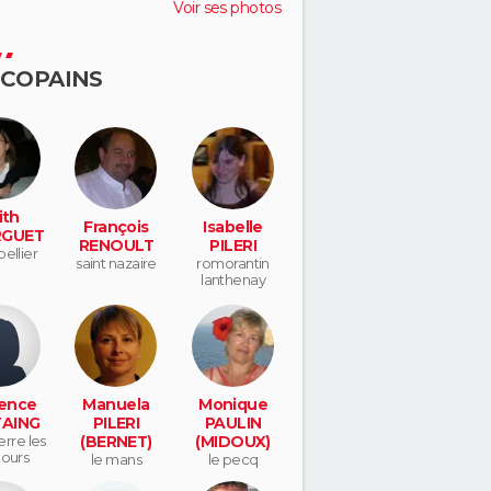
Voir ses photos
 COPAINS
ith
François
Isabelle
GUET
RENOULT
PILERI
ellier
saint nazaire
romorantin
lanthenay
ence
Manuela
Monique
AING
PILERI
PAULIN
erre les
(BERNET)
(MIDOUX)
ours
le mans
le pecq