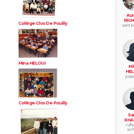
Aur
RIC
Collège Clos De Pouilly
saint 
Mina HELOUI
Mi
HEL
pala
Collège Clos De Pouilly
Sa
KHA
ruffe
ech