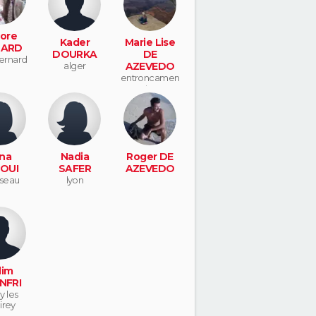
ore
Kader
Marie Lise
HARD
DOURKA
DE
bernard
alger
AZEVEDO
entroncamen
to
na
Nadia
Roger DE
OUI
SAFER
AZEVEDO
iseau
lyon
lim
NFRI
y les
irey