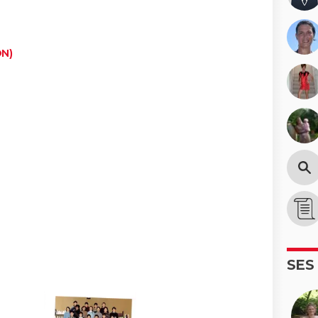
N)
SES