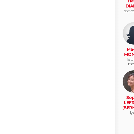
Ha
DIA
stev
Mae
MON
le b
mes
Sop
LEF
(BER
ly