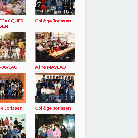
E JACQUES
Collège Jorissen
SEN
 MAVEAU
Aline MAVEAU
e Jorissen
Collège Jorissen