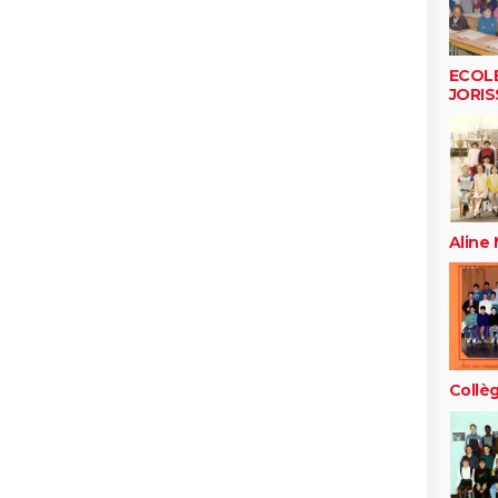
ECOL
JORIS
Aline
Collèg