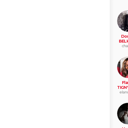
Do
BELK
cha
Fla
TIGN
elan