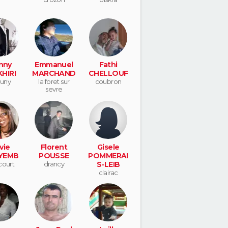
nny
Emmanuel
Fathi
HIRI
MARCHAND
CHELLOUF
uny
la foret sur
coubron
sevre
vie
Florent
Gisele
YEMB
POUSSE
POMMERAI
court
drancy
S-LEIB
clairac