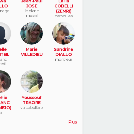
wa
Jean-Paul
Lailla
LLO
JOSE
COBELLI
enage
le blanc
(ZEMRI)
mesnil
carnoules
lle
Marie
Sandrine
TEIL
VILLEDIEU
DIALLO
lanc
montreuil
nil
hie
Youssouf
RANC
TRAORE
MEJO)
valcebollère
on
Plus