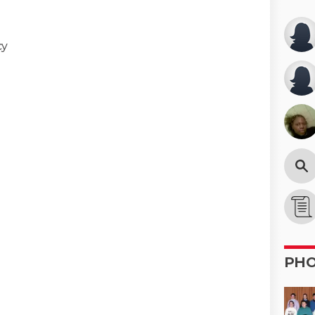
cy
PH