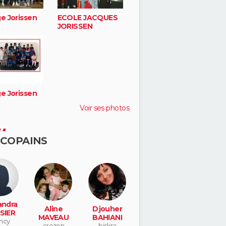
e Jorissen
ECOLE JACQUES
JORISSEN
e Jorissen
Voir ses photos
 COPAINS
andra
Aline
Djouher
SIER
MAVEAU
BAHIANI
ncy
crozon
biskra