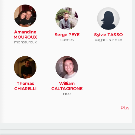
Amandine
Serge PEYE
Sylvie TASSO
MOUROUX
cannes
cagnes sur mer
montauroux
Thomas
William
CHIARELLI
CALTAGIRONE
nice
Plus