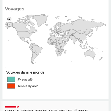
Clio, 206...)
Voyages
+
−
•
Voyages dans le monde
J'y suis allé
Je rêve d'y aller