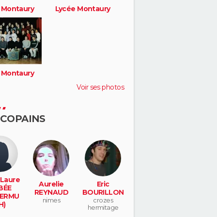
 Montaury
Lycée Montaury
 Montaury
Voir ses photos
 COPAINS
Laure
Aurelie
Eric
BÉE
REYNAUD
BOURILLON
YERMU
nimes
crozes
H)
hermitage
 potier