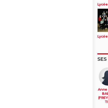
Lycée
Lycée
SES
Anne 
BA
(FRE
T
jouy le