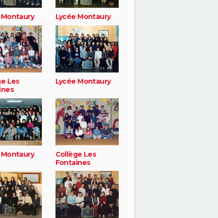
 Montaury
Lycée Montaury
ge Les
Lycée Montaury
ines
 Montaury
Collège Les
Fontaines