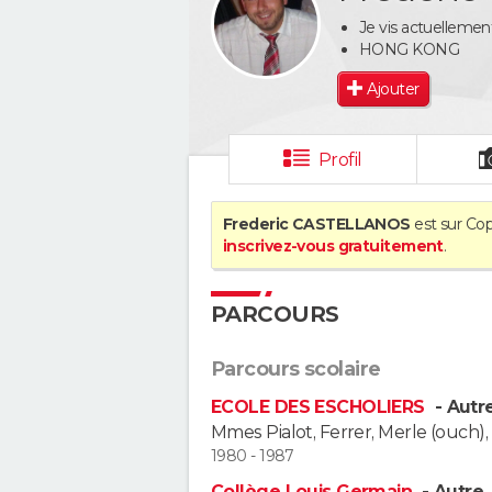
Je vis actuellement
HONG KONG
Ajouter
Profil
Frederic CASTELLANOS
est sur Cop
inscrivez-vous gratuitement
.
PARCOURS
Parcours scolaire
ECOLE DES ESCHOLIERS
- Autr
Mmes Pialot, Ferrer, Merle (ouch)
1980 - 1987
Collège Louis Germain
- Autre