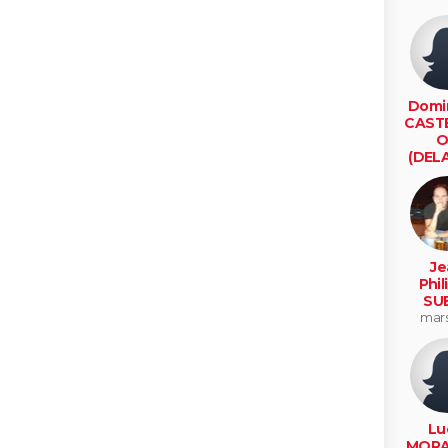
Domi
CAST
O
(DELA
le
Je
Phil
SU
mars
Lu
MORA