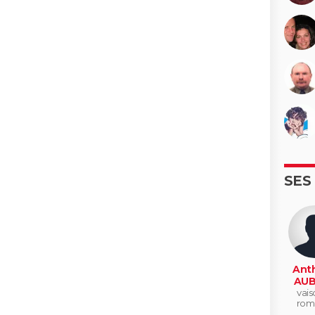
SES
Ant
AUB
vais
rom