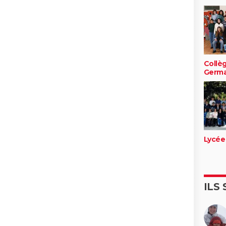
Collè
Germa
Lycée
ILS