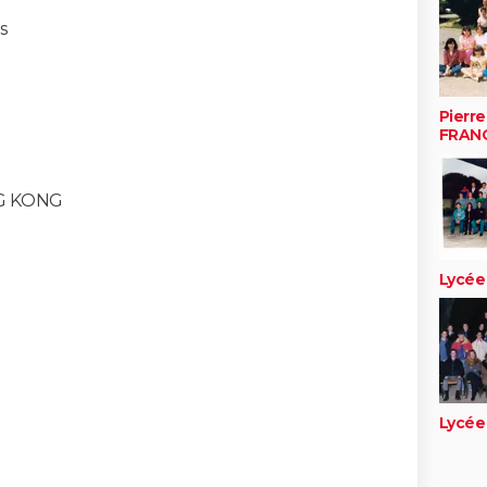
s
Pierr
FRANC
G KONG
Lycée
Lycée