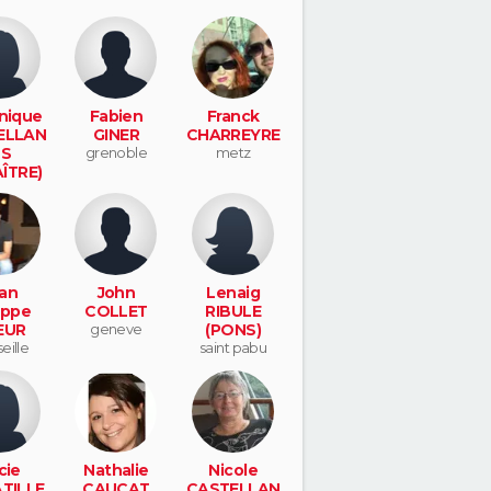
nique
Fabien
Franck
ELLAN
GINER
CHARREYRE
S
grenoble
metz
ÎTRE)
yr
an
John
Lenaig
ippe
COLLET
RIBULE
EUR
geneve
(PONS)
eille
saint pabu
cie
Nathalie
Nicole
TILLE
CAUCAT
CASTELLAN