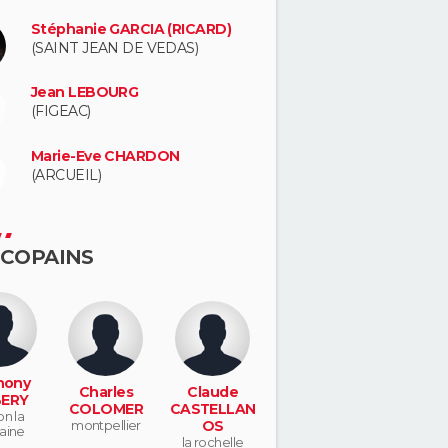
Stéphanie GARCIA (RICARD)
(SAINT JEAN DE VEDAS)
Jean LEBOURG
(FIGEAC)
Marie-Eve CHARDON
(ARCUEIL)
 COPAINS
hony
Charles
Claude
ERY
COLOMER
CASTELLAN
on la
montpellier
OS
aine
la rochelle