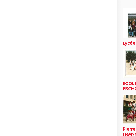
Lycée
ECOL
ESCH
Pierr
FRANC