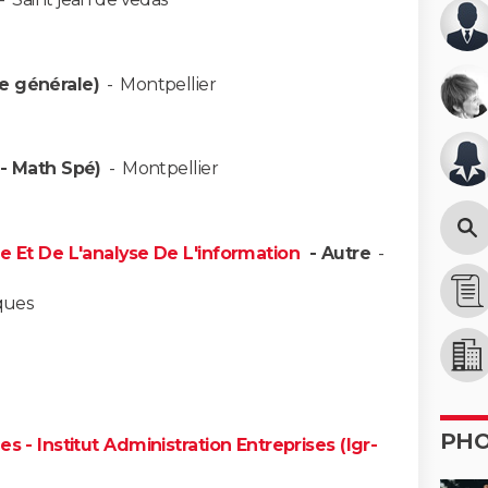
ie générale)
-
Montpellier
 - Math Spé)
-
Montpellier
ue Et De L'analyse De L'information
- Autre
-
sques
PH
s - Institut Administration Entreprises (Igr-