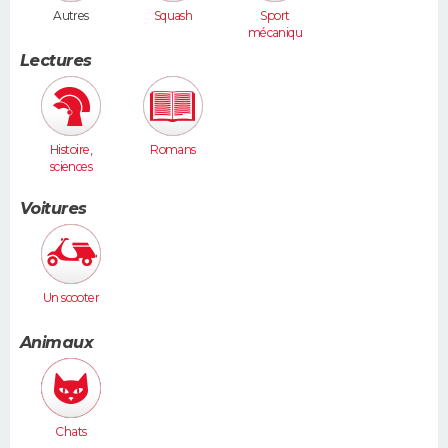
Autres
Squash
Sport
mécaniqu
e
Lectures
Histoire,
Romans
sciences
humaines
Voitures
Un scooter
Animaux
Chats