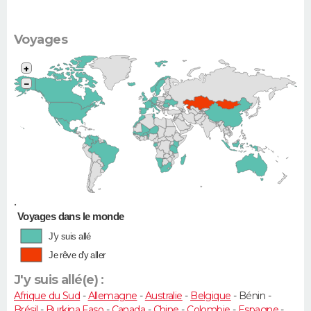
Voyages
+
−
•
Voyages dans le monde
J'y suis allé
Je rêve d'y aller
J'y suis allé(e) :
Afrique du Sud
-
Allemagne
-
Australie
-
Belgique
- Bénin -
Brésil
-
Burkina Faso
-
Canada
-
Chine
-
Colombie
-
Espagne
-