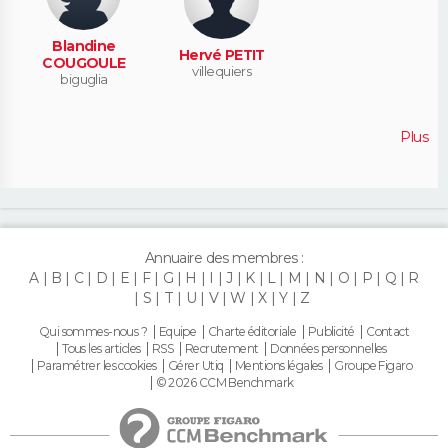
Blandine
Hervé PETIT
COUGOULE
villequiers
biguglia
Plus
Annuaire des membres :
A
B
C
D
E
F
G
H
I
J
K
L
M
N
O
P
Q
R
S
T
U
V
W
X
Y
Z
Qui sommes-nous ?
Equipe
Charte éditoriale
Publicité
Contact
Tous les articles
RSS
Recrutement
Données personnelles
Paramétrer les cookies
Gérer Utiq
Mentions légales
Groupe Figaro
© 2026 CCM Benchmark