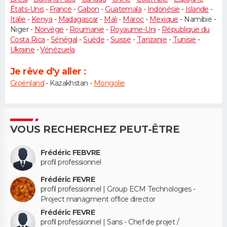
États-Unis
-
France
-
Gabon
-
Guatemala
-
Indonésie
-
Islande
-
Italie
-
Kenya
-
Madagascar
-
Mali
-
Maroc
-
Mexique
- Namibie -
Niger -
Norvège
-
Roumanie
-
Royaume-Uni
-
République du
Costa Rica
-
Sénégal
-
Suède
-
Suisse
-
Tanzanie
-
Tunisie
-
Ukraine
-
Vénézuela
Je rêve d'y aller :
Groënland
- Kazakhstan -
Mongolie
VOUS RECHERCHEZ PEUT-ÊTRE
Frédéric FEBVRE
profil professionnel
Frédéric FEVRE
profil professionnel | Group ECM Technologies -
Project managment office director
Frédéric FEVRE
profil professionnel | Sans - Chef de projet /