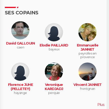
SES COPAINS
David GALLOUIN
Elodie PAILLARD
Emmanuelle
caen
bayeux
JANNET
peyrolles en
provence
Florence JUHE
Veronique
Vincent JANNET
(PELLETEY)
KARDJADJ
frontignan
hayange
perquie
Plus