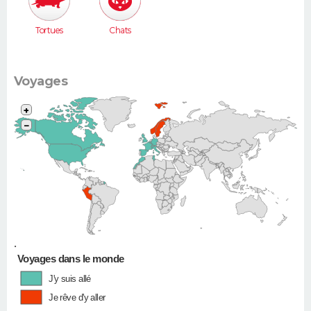
Tortues
Chats
Voyages
+
−
•
Voyages dans le monde
J'y suis allé
Je rêve d'y aller