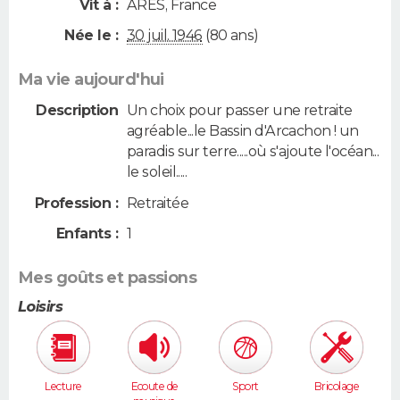
Vit à :
ARES
,
France
Née le :
30 juil. 1946
(80 ans)
Ma vie aujourd'hui
Description
Un choix pour passer une retraite
agréable...le Bassin d'Arcachon ! un
paradis sur terre.....où s'ajoute l'océan...
le soleil.....
Profession :
Retraitée
Enfants :
1
Mes goûts et passions
Loisirs
Lecture
Ecoute de
Sport
Bricolage