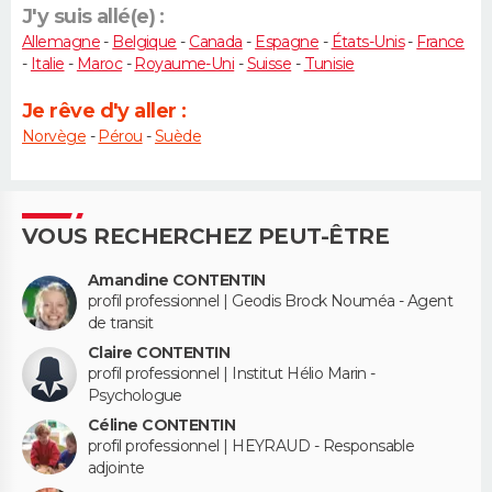
J'y suis allé(e) :
Allemagne
-
Belgique
-
Canada
-
Espagne
-
États-Unis
-
France
-
Italie
-
Maroc
-
Royaume-Uni
-
Suisse
-
Tunisie
Je rêve d'y aller :
Norvège
-
Pérou
-
Suède
VOUS RECHERCHEZ PEUT-ÊTRE
Amandine CONTENTIN
profil professionnel | Geodis Brock Nouméa - Agent
de transit
Claire CONTENTIN
profil professionnel | Institut Hélio Marin -
Psychologue
Céline CONTENTIN
profil professionnel | HEYRAUD - Responsable
adjointe