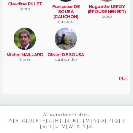
Claudine PILLET
Françoise DE
Huguette LEROY
dreux
SOUSA
(ÉPOUSE NENERT)
(CAUCHON)
dreux
narrosse
Michel MAILLARD
Olivier DE SOUSA
treon
saint xandre
Plus
Annuaire des membres :
A
B
C
D
E
F
G
H
I
J
K
L
M
N
O
P
Q
R
S
T
U
V
W
X
Y
Z