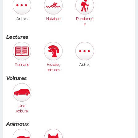
Autres
Natation
Randonné
e
Lectures
Romans
Histoire,
Autres
sciences
humaines
Voitures
Une
voiture
moyenne
(Megane,
Animaux
307...)