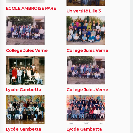
ECOLE AMBROISE PARE
Université Lille 3
Collège Jules Verne
Collège Jules Verne
Lycée Gambetta
Collège Jules Verne
Lycée Gambetta
Lycée Gambetta