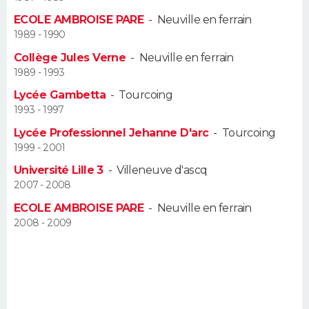
ECOLE AMBROISE PARE
-
Neuville en ferrain
Guide de la santé
Médicaments
+
Alimentation
Maladies
Sommeil
VOYAGE
1989 - 1990
Collège Jules Verne
-
Neuville en ferrain
City break
Voyage de noces
Climat
Destinations
Voyage nature
Forum
+
PHOTO
1989 - 1993
Lycée Gambetta
-
Tourcoing
GUIDES D'ACHAT
1993 - 1997
BONS PLANS
Lycée Professionnel Jehanne D'arc
-
Tourcoing
1999 - 2001
CARTE DE VOEUX
Université Lille 3
-
Villeneuve d'ascq
2007 - 2008
Carte Bonne année
Carte Pâques
Carte de Noël
Carte Saint-Valentin
Carte d'anniversaire
DICTIONNAIRE
ECOLE AMBROISE PARE
-
Neuville en ferrain
Biographies
Expressions
Dictionnaire
Citations
Proverbes
2008 - 2009
PROGRAMME TV
COPAINS D'AVANT
Se connecter
Collèges
Universités
Service militaire
S'inscrire
Lycées
Primaires
Entreprises
Avis de recherche
AVIS DE DÉCÈS