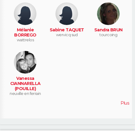
Mélanie
Sabine TAQUET
Sandra BRUN
BORREGO
wervicq sud
tourcoing
wattrelos
Vanessa
CIANNARELLA
(POUILLE)
neuville en ferrain
Plus