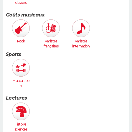
claviers
Goûts musicaux
Rock
Variétés
Variétés
françaises
internation
ales
Sports
Musculatio
n
Lectures
Histoire,
sciences