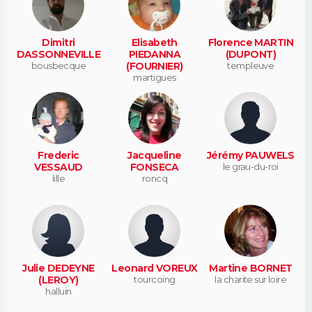
Dimitri
Elisabeth
Florence MARTIN
DASSONNEVILLE
PIEDANNA
(DUPONT)
bousbecque
(FOURNIER)
templeuve
martigues
Frederic
Jacqueline
Jérémy PAUWELS
VESSAUD
FONSECA
le grau-du-roi
lille
roncq
Julie DEDEYNE
Leonard VOREUX
Martine BORNET
(LEROY)
tourcoing
la charite sur loire
halluin