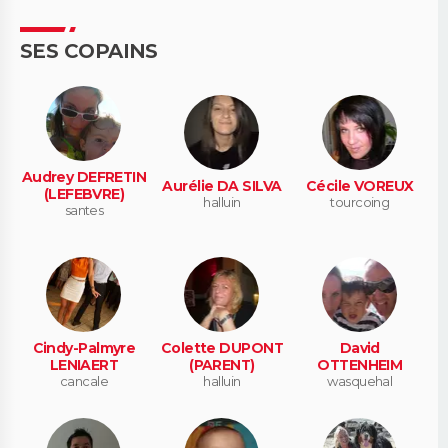
SES COPAINS
Audrey DEFRETIN
Aurélie DA SILVA
Cécile VOREUX
(LEFEBVRE)
halluin
tourcoing
santes
Cindy-Palmyre
Colette DUPONT
David
LENIAERT
(PARENT)
OTTENHEIM
cancale
halluin
wasquehal