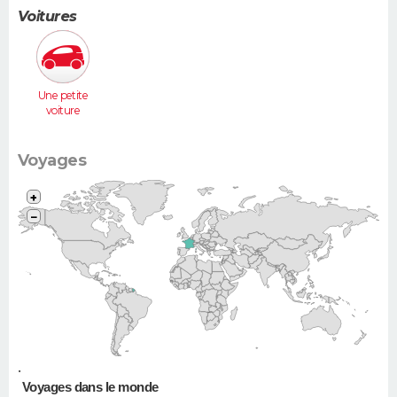
humaines
Voitures
Une petite
voiture
(Twingo,
Clio, 206...)
Voyages
+
−
•
Voyages dans le monde