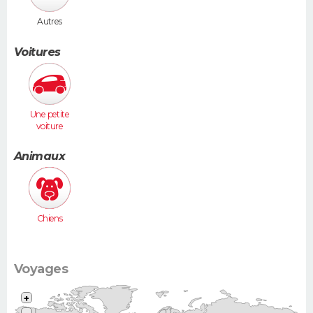
Autres
Voitures
Une petite
voiture
(Twingo,
Clio, 206...)
Animaux
Chiens
Voyages
+