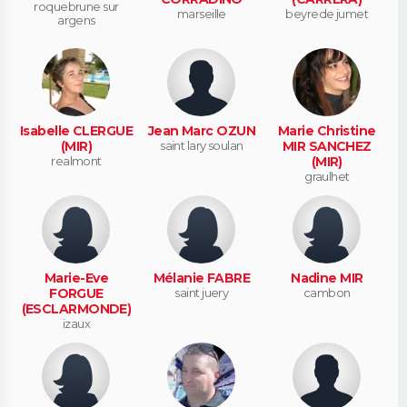
roquebrune sur
marseille
beyrede jumet
argens
Isabelle CLERGUE
Jean Marc OZUN
Marie Christine
(MIR)
saint lary soulan
MIR SANCHEZ
realmont
(MIR)
graulhet
Marie-Eve
Mélanie FABRE
Nadine MIR
FORGUE
saint juery
cambon
(ESCLARMONDE)
izaux