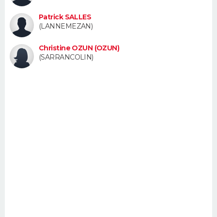
FORUM
Patrick SALLES
(LANNEMEZAN)
Lifestyle
Sport
Television
Cinema
Bricolage
Culture
Auto
Voyage
Christine OZUN (OZUN)
(SARRANCOLIN)