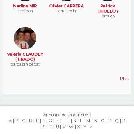
Nadine MIR
Olivier CARRERA
Patrick
cambon
sarrancolin
THIOLLOY
lorgues
Valerie CLAUDEY
(TIRADO)
barbazan debat
Plus
Annuaire des membres :
A
B
C
D
E
F
G
H
I
J
K
L
M
N
O
P
Q
R
S
T
U
V
W
X
Y
Z