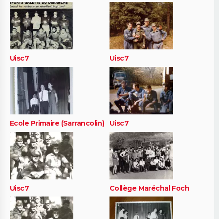
Uisc7
Uisc7
Ecole Primaire (Sarrancolin)
Uisc7
Uisc7
Collège Maréchal Foch