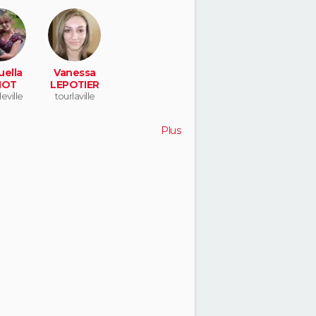
ella
Vanessa
IOT
LEPOTIER
eville
tourlaville
Plus