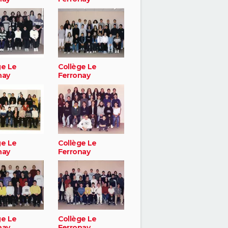
ge Le
Collège Le
nay
Ferronay
ge Le
Collège Le
nay
Ferronay
ge Le
Collège Le
nay
Ferronay