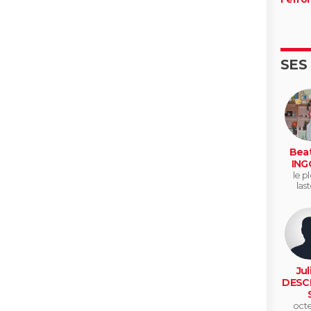
SES
Beat
ING
le pl
last
Jul
DESC
octe