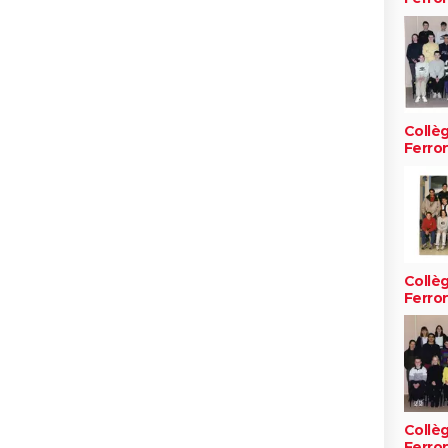
Collè
Ferro
Collè
Ferro
Collè
Ferro