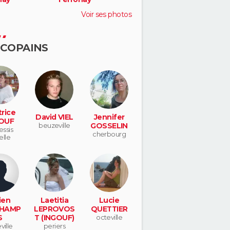
Voir ses photos
 COPAINS
rice
David VIEL
Jennifer
OUF
beuzeville
GOSSELIN
essis
cherbourg
elle
ien
Laetitia
Lucie
HAMP
LEPROVOS
QUETTIER
S
T (INGOUF)
octeville
ville
periers