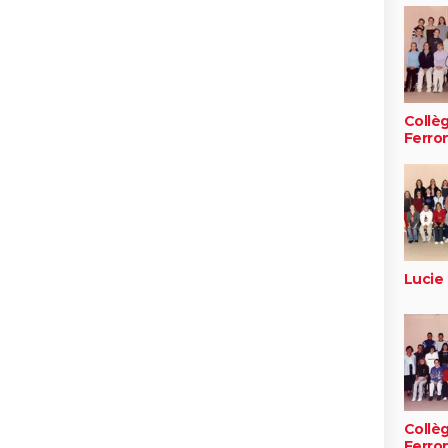
Collè
Ferro
Lucie
Collè
Ferro