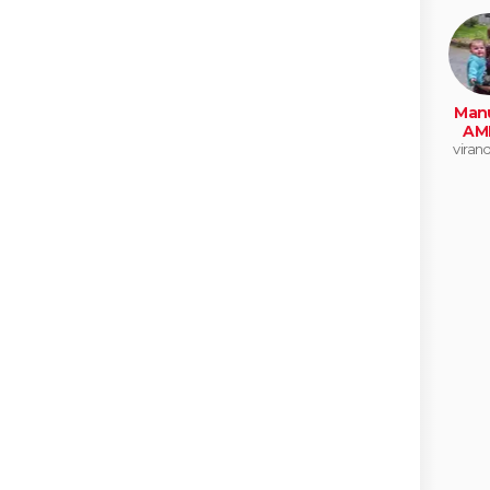
Manu
AM
virand