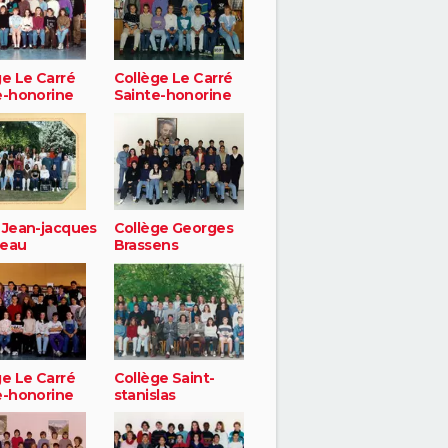
ge Le Carré
Collège Le Carré
e-honorine
Sainte-honorine
 Jean-jacques
Collège Georges
seau
Brassens
ge Le Carré
Collège Saint-
e-honorine
stanislas