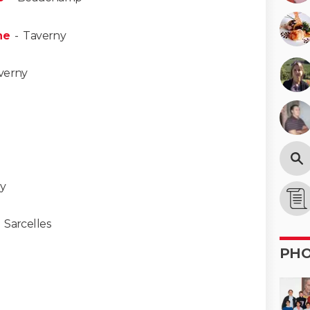
ne
-
Taverny
verny
y
-
Sarcelles
PH