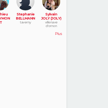
hieu
Stephanie
Sylvain
YMON
BELLMANN
JOLY (JOLY)
T
taverny
villenave
d'ornon
Plus