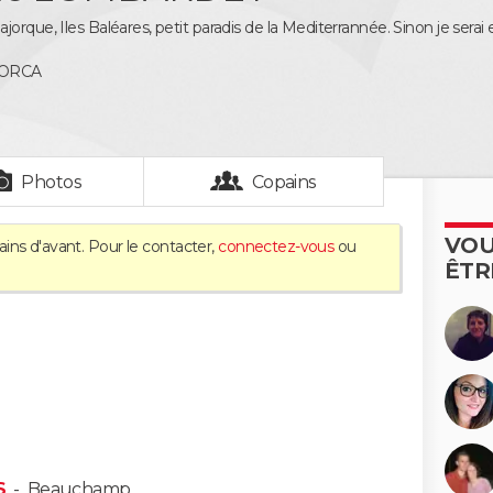
orque, Iles Baléares, petit paradis de la Mediterrannée. Sinon je serai
LORCA
Photos
Copains
VOU
ins d'avant. Pour le contacter,
connectez-vous
ou
ÊTR
S
-
Beauchamp