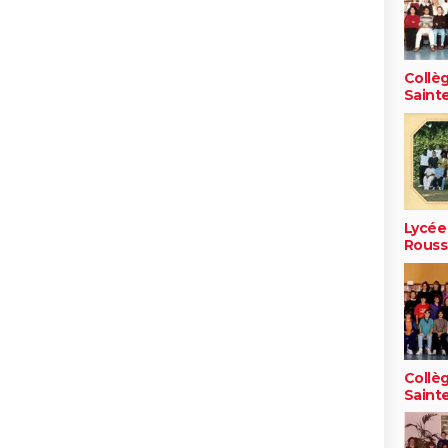
Collè
Saint
Lycée
Rous
Collè
Saint