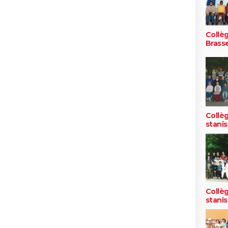
Collè
Brass
Collèg
stanis
Collèg
stanis