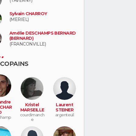
(TAVERNY)
Sylvain CHARROY
(MERIEL)
Amélie DESCHAMPS BERNARD
(BERNARD)
(FRANCONVILLE)
 COPAINS
andre
Kristel
Laurent
CHAR
MARSEILLE
STEINER
D
courdimanch
argenteuil
champ
e