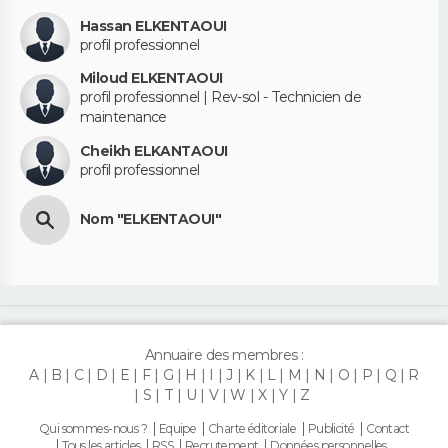
Hassan ELKENTAOUI
profil professionnel
Miloud ELKENTAOUI
profil professionnel | Rev-sol - Technicien de
maintenance
Cheikh ELKANTAOUI
profil professionnel
Nom "ELKENTAOUI"
Annuaire des membres :
A
B
C
D
E
F
G
H
I
J
K
L
M
N
O
P
Q
R
S
T
U
V
W
X
Y
Z
Qui sommes-nous ?
Equipe
Charte éditoriale
Publicité
Contact
Tous les articles
RSS
Recrutement
Données personnelles