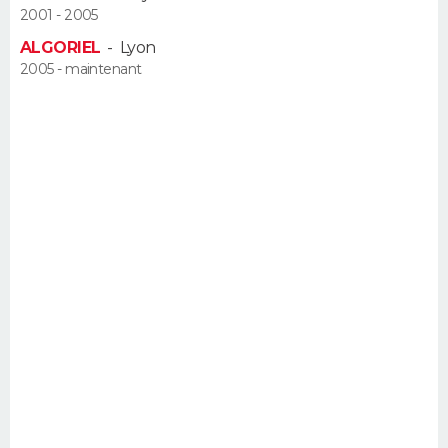
2001 - 2005
FORUM
ALGORIEL
-
Lyon
Lifestyle
Sport
Television
Cinema
Bricolage
Culture
Auto
Voyage
2005 - maintenant