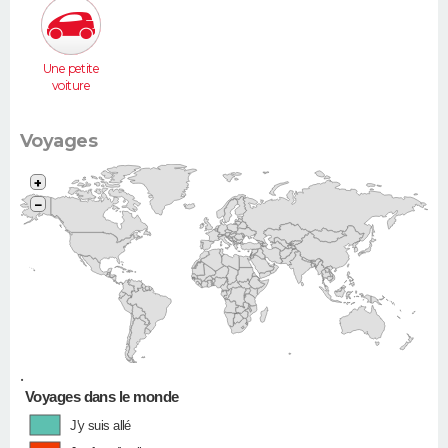
Une petite
voiture
(Twingo,
Clio, 206...)
Voyages
+
−
•
Voyages dans le monde
J'y suis allé