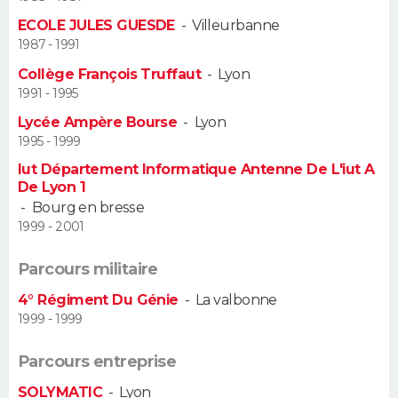
ECOLE JULES GUESDE
-
Villeurbanne
Guide de la santé
Médicaments
+
Alimentation
Maladies
Sommeil
VOYAGE
1987 - 1991
Collège François Truffaut
-
Lyon
City break
Voyage de noces
Climat
Destinations
Voyage nature
Forum
+
PHOTO
1991 - 1995
Lycée Ampère Bourse
-
Lyon
GUIDES D'ACHAT
1995 - 1999
BONS PLANS
Iut Département Informatique Antenne De L'iut A
De Lyon 1
-
Bourg en bresse
CARTE DE VOEUX
1999 - 2001
Carte Bonne année
Carte Pâques
Carte de Noël
Carte Saint-Valentin
Carte d'anniversaire
DICTIONNAIRE
Parcours militaire
Biographies
Expressions
Dictionnaire
Citations
Proverbes
PROGRAMME TV
4° Régiment Du Génie
-
La valbonne
1999 - 1999
COPAINS D'AVANT
Parcours entreprise
Se connecter
Collèges
Universités
Service militaire
S'inscrire
Lycées
Primaires
Entreprises
Avis de recherche
AVIS DE DÉCÈS
SOLYMATIC
-
Lyon