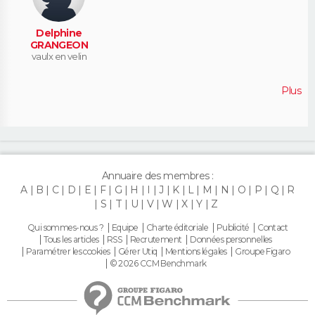
Delphine
GRANGEON
vaulx en velin
Plus
Annuaire des membres :
A
B
C
D
E
F
G
H
I
J
K
L
M
N
O
P
Q
R
S
T
U
V
W
X
Y
Z
Qui sommes-nous ?
Equipe
Charte éditoriale
Publicité
Contact
Tous les articles
RSS
Recrutement
Données personnelles
Paramétrer les cookies
Gérer Utiq
Mentions légales
Groupe Figaro
© 2026 CCM Benchmark