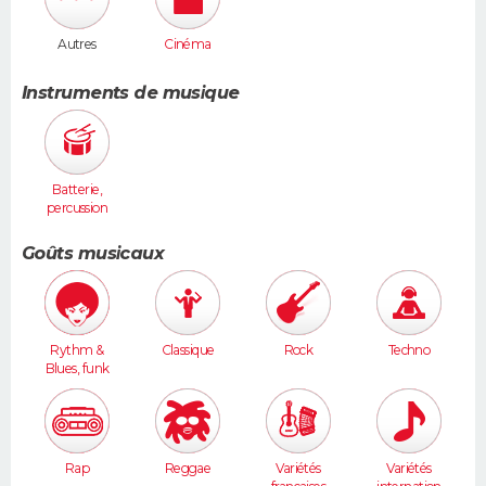
Autres
Cinéma
Instruments de musique
Batterie,
percussion
s
Goûts musicaux
Rythm &
Classique
Rock
Techno
Blues, funk
Rap
Reggae
Variétés
Variétés