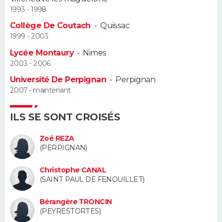
1993 - 1998
Guide de la santé
Médicaments
+
Alimentation
Maladies
Sommeil
VOYAGE
Collège De Coutach
-
Quissac
1999 - 2003
City break
Voyage de noces
Climat
Destinations
Voyage nature
Forum
+
PHOTO
Lycée Montaury
-
Nimes
2003 - 2006
GUIDES D'ACHAT
Université De Perpignan
-
Perpignan
2007 - maintenant
BONS PLANS
CARTE DE VOEUX
ILS SE SONT CROISÉS
Carte Bonne année
Carte Pâques
Carte de Noël
Carte Saint-Valentin
Carte d'anniversaire
Zoé REZA
DICTIONNAIRE
(PERPIGNAN)
Biographies
Expressions
Dictionnaire
Citations
Proverbes
PROGRAMME TV
Christophe CANAL
(SAINT PAUL DE FENOUILLET)
COPAINS D'AVANT
Bérangère TRONCIN
Se connecter
Collèges
Universités
Service militaire
S'inscrire
Lycées
Primaires
Entreprises
Avis de recherche
AVIS DE DÉCÈS
(PEYRESTORTES)