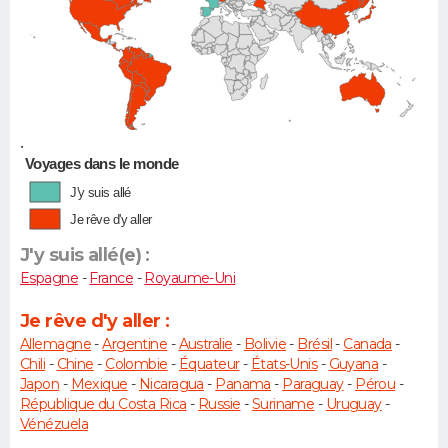
•
Voyages dans le monde
J'y suis allé
Je rêve d'y aller
J'y suis allé(e) :
Espagne
-
France
-
Royaume-Uni
Je rêve d'y aller :
Allemagne
-
Argentine
-
Australie
-
Bolivie
-
Brésil
-
Canada
-
Chili
-
Chine
-
Colombie
-
Équateur
-
États-Unis
-
Guyana
-
Japon
-
Mexique
-
Nicaragua
-
Panama
-
Paraguay
-
Pérou
-
République du Costa Rica
-
Russie
-
Suriname
-
Uruguay
-
Vénézuela