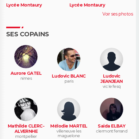
Lycée Montaury
Lycée Montaury
Voir ses photos
SES COPAINS
Aurore GATEL
Ludovic BLANC
Ludovic
nimes
paris
JEANJEAN
vic le fesq
Mathilde CLERC-
Mélodie MARTEL
Saida ELBAY
ALVERNHE
villeneuve les
clermont ferrand
maguelone
montpellier