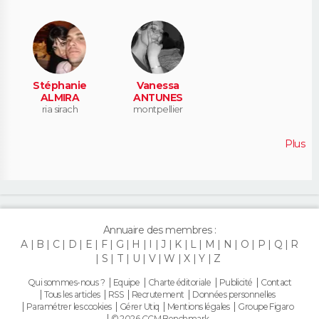
Stéphanie
Vanessa
ALMIRA
ANTUNES
ria sirach
montpellier
Plus
Annuaire des membres :
A
B
C
D
E
F
G
H
I
J
K
L
M
N
O
P
Q
R
S
T
U
V
W
X
Y
Z
Qui sommes-nous ?
Equipe
Charte éditoriale
Publicité
Contact
Tous les articles
RSS
Recrutement
Données personnelles
Paramétrer les cookies
Gérer Utiq
Mentions légales
Groupe Figaro
© 2026 CCM Benchmark