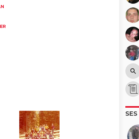
AN
GER
SES