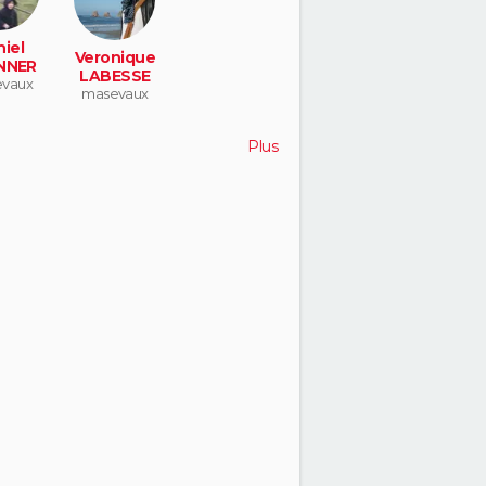
iel
Veronique
NNER
LABESSE
vaux
masevaux
Plus