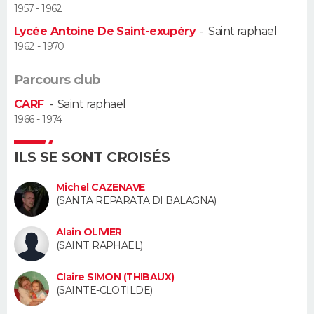
1957 - 1962
Guide de la santé
Médicaments
+
Alimentation
Maladies
Sommeil
Lycée Antoine De Saint-exupéry
-
Saint raphael
VOYAGE
1962 - 1970
City break
Voyage de noces
Climat
Destinations
Voyage nature
Forum
+
PHOTO
Parcours club
GUIDES D'ACHAT
CARF
-
Saint raphael
1966 - 1974
BONS PLANS
ILS SE SONT CROISÉS
CARTE DE VOEUX
Michel CAZENAVE
Carte Bonne année
Carte Pâques
Carte de Noël
Carte Saint-Valentin
Carte d'anniversaire
DICTIONNAIRE
(SANTA REPARATA DI BALAGNA)
Biographies
Expressions
Dictionnaire
Citations
Proverbes
PROGRAMME TV
Alain OLIVIER
(SAINT RAPHAEL)
COPAINS D'AVANT
Claire SIMON (THIBAUX)
Se connecter
Collèges
Universités
Service militaire
S'inscrire
Lycées
Primaires
Entreprises
Avis de recherche
(SAINTE-CLOTILDE)
AVIS DE DÉCÈS