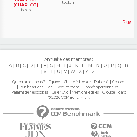
toulon
(CHARLOT)
istres
Plus
Annuaire des membres :
A
B
C
D
E
F
G
H
I
J
K
L
M
N
O
P
Q
R
S
T
U
V
W
X
Y
Z
Qui sommes-nous ?
Equipe
Charte éditoriale
Publicité
Contact
Tous les articles
RSS
Recrutement
Données personnelles
Paramétrer les cookies
Gérer Utiq
Mentions légales
Groupe Figaro
© 2026 CCM Benchmark