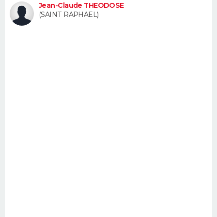
Jean-Claude THEODOSE
FORUM
(SAINT RAPHAEL)
Lifestyle
Sport
Television
Cinema
Bricolage
Culture
Auto
Voyage