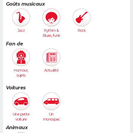
Goûts musicaux
Jazz
Rythm &
Rock
Blues, funk
Fan de
Humour,
Actualité
sujets
insolites
Voitures
Une petite
Un
voiture
monospac
(Twingo,
e (Espace,
Animaux
Clio, 206...)
Scénic,