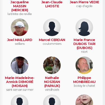
Jacqueline
Jean-Claude
Jean Pierre VEDIE
MASSIN
LHOSTE
cap d'agde
(MERCIER)
la trinite de reville
Joel MAILLARD
Marcel CERDAN
Marie France
seillans
coulommiers
DUBOIS TARI
(DUBOIS)
niort
Marie-Madeleine-
Nathalie
Philippe
Annick DEMORÉ
NOSJEAN
MONBREDAU
(MOISAN)
(PAPAUX)
boissy le chatel
saint servan sur mer
windhoek