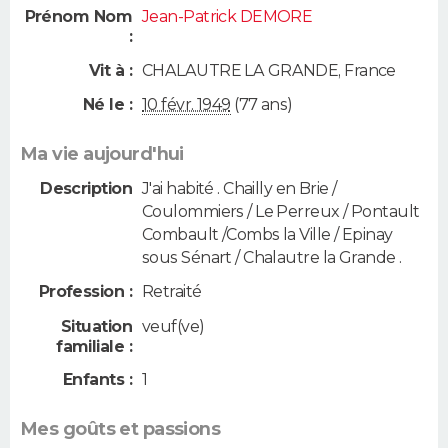
Prénom Nom
Jean-Patrick DEMORE
:
Vit à :
CHALAUTRE LA GRANDE
,
France
Né le :
10 févr. 1949
(77 ans)
Ma vie aujourd'hui
Description
J'ai habité . Chailly en Brie /
Coulommiers / Le Perreux / Pontault
Combault /Combs la Ville / Epinay
sous Sénart / Chalautre la Grande .
Profession :
Retraité
Situation
veuf(ve)
familiale :
Enfants :
1
Mes goûts et passions