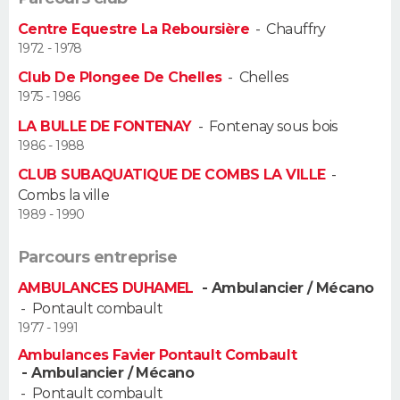
FORUM
Centre Equestre La Reboursière
-
Chauffry
1972 - 1978
Lifestyle
Sport
Television
Cinema
Bricolage
Culture
Auto
Voyage
Club De Plongee De Chelles
-
Chelles
1975 - 1986
LA BULLE DE FONTENAY
-
Fontenay sous bois
1986 - 1988
CLUB SUBAQUATIQUE DE COMBS LA VILLE
-
Combs la ville
1989 - 1990
Parcours entreprise
AMBULANCES DUHAMEL
- Ambulancier / Mécano
-
Pontault combault
1977 - 1991
Ambulances Favier Pontault Combault
- Ambulancier / Mécano
-
Pontault combault