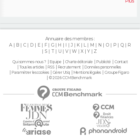
Plus
Annuaire des membres :
A
B
C
D
E
F
G
H
I
J
K
L
M
N
O
P
Q
R
S
T
U
V
W
X
Y
Z
Qui sommes-nous ?
Equipe
Charte éditoriale
Publicité
Contact
Tous les articles
RSS
Recrutement
Données personnelles
Paramétrer les cookies
Gérer Utiq
Mentions légales
Groupe Figaro
© 2026 CCM Benchmark