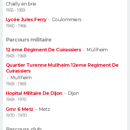
Chailly en brie
1955 - 1959
Guide de la santé
Médicaments
+
Alimentation
Maladies
Sommeil
VOYAGE
Lycée Jules Ferry
-
Coulommiers
City break
Voyage de noces
Climat
Destinations
Voyage nature
Forum
+
1960 - 1966
PHOTO
Parcours militaire
GUIDES D'ACHAT
12 ème Régiment De Cuirassiers
-
Müllheim
BONS PLANS
1969 - 1969
Quartier Turenne Mullheim 12eme Regiment De
CARTE DE VOEUX
Cuirassiers
-
Müllheim
Carte Bonne année
Carte Pâques
Carte de Noël
Carte Saint-Valentin
Carte d'anniversaire
DICTIONNAIRE
1969 - 1969
Biographies
Expressions
Dictionnaire
Citations
Proverbes
Hopital Militaire De Dijon
-
Dijon
PROGRAMME TV
1969 - 1970
COPAINS D'AVANT
Gmr 6 Metz
-
Metz
1970 - 1970
Se connecter
Collèges
Universités
Service militaire
S'inscrire
Lycées
Primaires
Entreprises
Avis de recherche
AVIS DE DÉCÈS
Parcours club