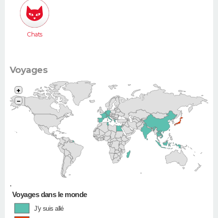
Xsara
Picasso...)
Chats
Voyages
+
−
•
Voyages dans le monde
J'y suis allé