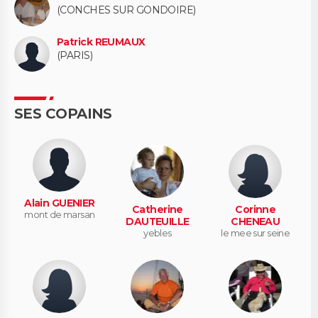
(CONCHES SUR GONDOIRE)
Patrick REUMAUX
(PARIS)
SES COPAINS
Alain GUENIER
Catherine
Corinne
mont de marsan
DAUTEUILLE
CHENEAU
yebles
le mee sur seine