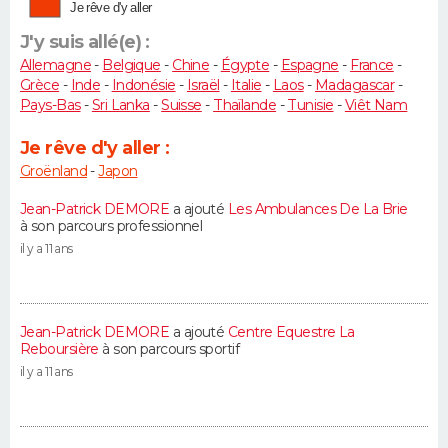
Je rêve d'y aller
J'y suis allé(e) :
Allemagne
-
Belgique
-
Chine
-
Égypte
-
Espagne
-
France
-
Grèce
-
Inde
-
Indonésie
-
Israël
-
Italie
-
Laos
-
Madagascar
-
Pays-Bas
-
Sri Lanka
-
Suisse
-
Thaïlande
-
Tunisie
-
Viêt Nam
Je rêve d'y aller :
Groënland
-
Japon
Jean-Patrick DEMORE
a ajouté
Les Ambulances De La Brie
à son parcours professionnel
il y a 11 ans
Jean-Patrick DEMORE
a ajouté
Centre Equestre La
Reboursière
à son parcours sportif
il y a 11 ans