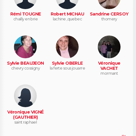
Rémi TOUGNE
Robert MICHAU
Sandrine CERSOY
chailly en brie
lachine ,quebec
thomery
Sylvie BEAUJEON
Sylvie OBERLE
Véronique
chevry cossigny
la ferte sous jouarre
VACHET
mormant
Véronique VIGNÉ
(GAUTHIER)
saint raphael