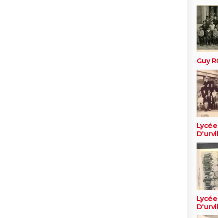
Guy 
Lycée
D'urvi
Lycée
D'urvi