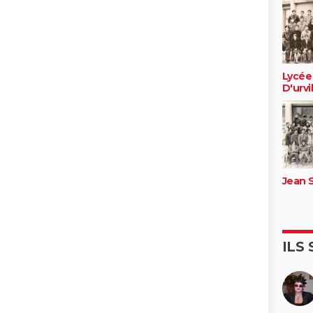
Lycée
D'urvi
Jean
ILS