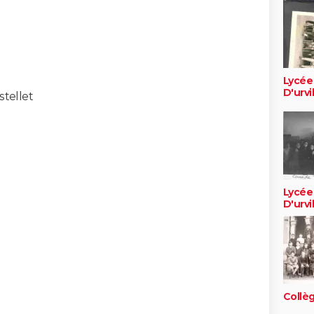
Lycée
D'urvi
stellet
Lycée
D'urvi
Collè