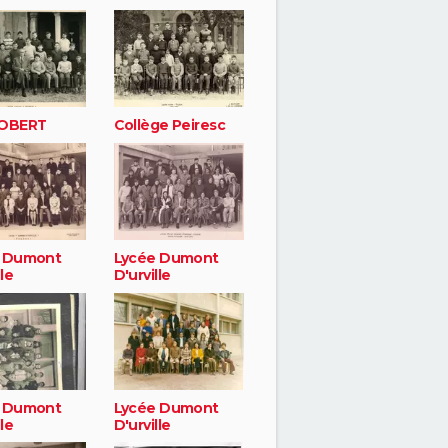
ROBERT
Collège Peiresc
 Dumont
Lycée Dumont
lle
D'urville
 Dumont
Lycée Dumont
lle
D'urville