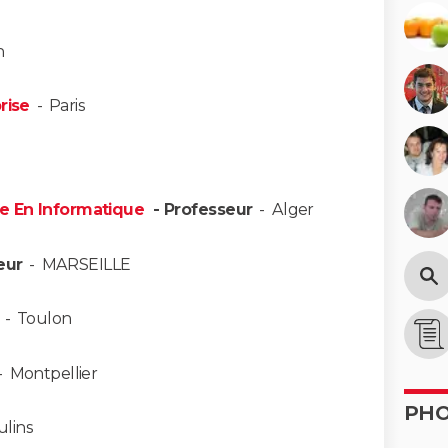
n
rise
-
Paris
e En Informatique
- Professeur
-
Alger
eur
-
MARSEILLE
-
Toulon
-
Montpellier
PH
lins