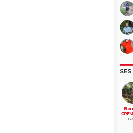
SES
Ber
GREM
mad