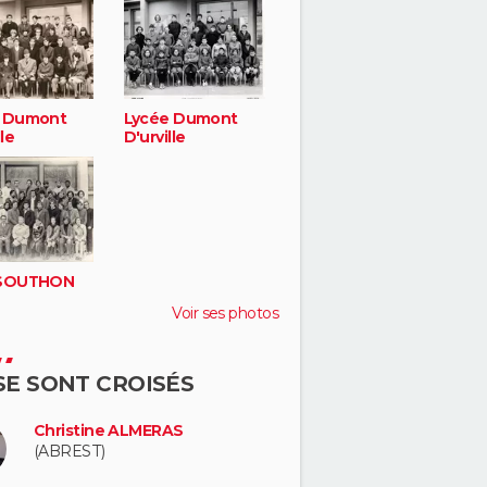
 Dumont
Lycée Dumont
lle
D'urville
 SOUTHON
Voir ses photos
 SE SONT CROISÉS
Christine ALMERAS
(ABREST)