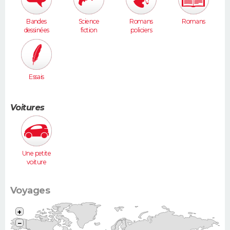
Bandes
Science
Romans
Romans
dessinées
fiction
policiers
Essais
Voitures
Une petite
voiture
(Twingo,
Clio, 206...)
Voyages
+
−