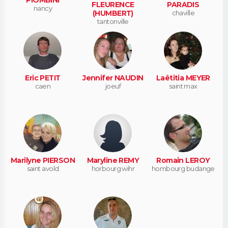
FLEURENCE
PARADIS
nancy
(HUMBERT)
chaville
tantonville
Eric PETIT
Jennifer NAUDIN
Laëtitia MEYER
caen
joeuf
saint max
Marilyne PIERSON
Maryline REMY
Romain LEROY
saint avold
horbourg wihr
hombourg budange