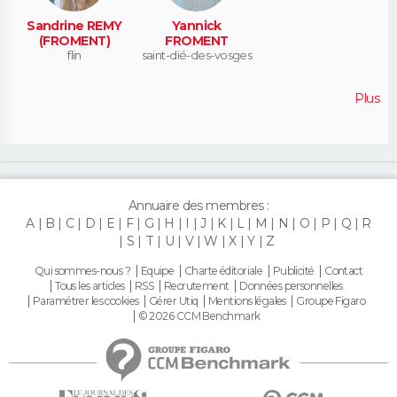
Sandrine REMY
Yannick
(FROMENT)
FROMENT
flin
saint-dié-des-vosges
Plus
Annuaire des membres :
A
B
C
D
E
F
G
H
I
J
K
L
M
N
O
P
Q
R
S
T
U
V
W
X
Y
Z
Qui sommes-nous ?
Equipe
Charte éditoriale
Publicité
Contact
Tous les articles
RSS
Recrutement
Données personnelles
Paramétrer les cookies
Gérer Utiq
Mentions légales
Groupe Figaro
© 2026 CCM Benchmark