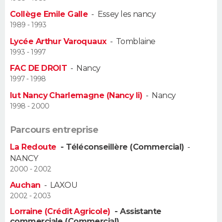
Collège Emile Galle
-
Essey les nancy
Guide de la santé
Médicaments
+
Alimentation
Maladies
Sommeil
VOYAGE
1989 - 1993
Lycée Arthur Varoquaux
-
Tomblaine
City break
Voyage de noces
Climat
Destinations
Voyage nature
Forum
+
PHOTO
1993 - 1997
FAC DE DROIT
-
Nancy
GUIDES D'ACHAT
1997 - 1998
BONS PLANS
Iut Nancy Charlemagne (Nancy Ii)
-
Nancy
1998 - 2000
CARTE DE VOEUX
Parcours entreprise
Carte Bonne année
Carte Pâques
Carte de Noël
Carte Saint-Valentin
Carte d'anniversaire
DICTIONNAIRE
La Redoute
- Téléconseillère (Commercial)
-
NANCY
Biographies
Expressions
Dictionnaire
Citations
Proverbes
PROGRAMME TV
2000 - 2002
COPAINS D'AVANT
Auchan
-
LAXOU
2002 - 2003
Se connecter
Collèges
Universités
Service militaire
S'inscrire
Lycées
Primaires
Entreprises
Avis de recherche
AVIS DE DÉCÈS
Lorraine (Crédit Agricole)
- Assistante
commerciale (Commercial)