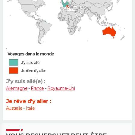
•
Voyages dans le monde
J'y suis allé
Je rêve d'y aller
J'y suis allé(e) :
Allemagne
-
France
-
Royaume-Uni
Je rêve d'y aller :
Australie
-
Italie