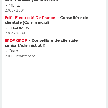
FORUM
-
METZ
2003 - 2004
Lifestyle
Sport
Television
Cinema
Bricolage
Culture
Auto
Voyage
Edf - Electricité De France
- Conseillère de
clientèle (Commercial)
-
CHAUMONT
2004 - 2008
ERDF GRDF
- Conseillère de clientèle
senior (Administratif)
-
Caen
2008 - maintenant