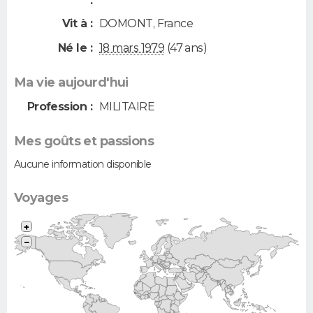
:
Vit à :
DOMONT
,
France
Né le :
18 mars 1979
(47 ans)
Ma vie aujourd'hui
Profession :
MILITAIRE
Mes goûts et passions
Aucune information disponible
Voyages
+
−