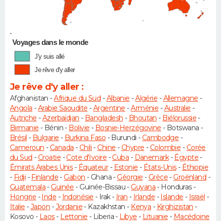
•
Voyages dans le monde
J'y suis allé
Je rêve d'y aller
Je rêve d'y aller :
Afghanistan -
Afrique du Sud
-
Albanie
-
Algérie
-
Allemagne
-
Angola
-
Arabie Saoudite
-
Argentine
-
Arménie
-
Australie
-
Autriche
-
Azerbaïdjan
-
Bangladesh
-
Bhoutan
-
Biélorussie
-
Birmanie
- Bénin -
Bolivie
-
Bosnie-Herzégovine
- Botswana -
Brésil
-
Bulgarie
-
Burkina Faso
- Burundi -
Cambodge
-
Cameroun
-
Canada
-
Chili
-
Chine
-
Chypre
-
Colombie
-
Corée
du Sud
-
Croatie
-
Cote d'Ivoire
-
Cuba
-
Danemark
-
Égypte
-
Émirats Arabes Unis
-
Équateur
-
Estonie
-
États-Unis
-
Éthiopie
-
Fidji
-
Finlande
-
Gabon
- Ghana -
Géorgie
-
Grèce
-
Groënland
-
Guatemala
-
Guinée
- Guinée-Bissau -
Guyana
- Honduras -
Hongrie
-
Inde
-
Indonésie
- Irak -
Iran
-
Irlande
-
Islande
-
Israël
-
Italie
-
Japon
-
Jordanie
- Kazakhstan -
Kenya
-
Kirghizistan
-
Kosovo -
Laos
-
Lettonie
- Liberia -
Libye
-
Lituanie
-
Macédoine