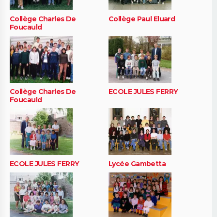
Collège Charles De
Collège Paul Eluard
Foucauld
Collège Charles De
ECOLE JULES FERRY
Foucauld
ECOLE JULES FERRY
Lycée Gambetta