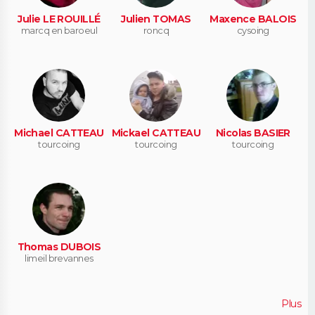
Julie LE ROUILLÉ
Julien TOMAS
Maxence BALOIS
marcq en baroeul
roncq
cysoing
Michael CATTEAU
Mickael CATTEAU
Nicolas BASIER
tourcoing
tourcoing
tourcoing
Thomas DUBOIS
limeil brevannes
Plus