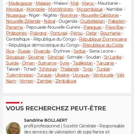
-
Madagascar
-
Malaisie
- Malawi -
Mali
-
Maroc
- Mauritanie -
Mexique
-
Mongolie
-
Monténégro
-
Mozambique
- Namibie -
Nicaragua
- Niger - Nigéria -
Norvège
-
Nouvelle-Calédonie
-
Nouvelle-Zélande
-
Népal
- Ouganda -
Ouzbékistan
-
Pakistan
-
Panama
- Papouasie-Nouvelle-Guinée -
Paraguay
-
Pays-Bas
-
Philippines
-
Pologne
-
Portugal
-
Pérou
-
Qatar
-
Roumanie
-
Centrafrique - République du Congo -
République Dominicaine
- République démocratique du Congo -
République du Costa
Rica
-
Russie
-
Rwanda
- Érythree -
Serbie
- Sierra Leone -
Slovaquie
-
Slovénie
-
Sénégal
- Somalie - Soudan -
Sri Lanka
-
Suède
-
Oman
-
Suriname
-
Syrie
-
Tadjikistan
-
Tanzanie
-
Taïwan - Tchad -
Tchéquie
-
Thaïlande
-
Togo
-
Tunisie
-
Turkménistan
-
Turquie
-
Ukraine
-
Uruguay
-
Vénézuela
-
Viêt
Nam
-
Yémen
-
Zambie
-
Zimbabwe
VOUS RECHERCHEZ PEUT-ÊTRE
Sandrine BOLLAERT
profil professionnel | Société Générale - Responsable
des services de valorisation de sgss france et