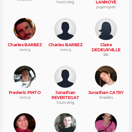
tourcoing
LANNOYE
puymoyen
Charles BARBEZ
Charles BARBEZ
Claire
roncq
roncq
DEDEUXVILLE
lille
Frederic PINTO
Jonathan
Jonathan CATRY
roncq
REVERTEGAT
linselles
tourcoing