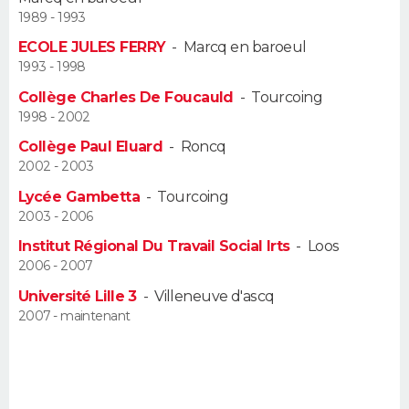
1989 - 1993
Guide de la santé
Médicaments
+
Alimentation
Maladies
Sommeil
VOYAGE
ECOLE JULES FERRY
-
Marcq en baroeul
1993 - 1998
City break
Voyage de noces
Climat
Destinations
Voyage nature
Forum
+
PHOTO
Collège Charles De Foucauld
-
Tourcoing
1998 - 2002
GUIDES D'ACHAT
Collège Paul Eluard
-
Roncq
2002 - 2003
BONS PLANS
Lycée Gambetta
-
Tourcoing
CARTE DE VOEUX
2003 - 2006
Institut Régional Du Travail Social Irts
-
Loos
Carte Bonne année
Carte Pâques
Carte de Noël
Carte Saint-Valentin
Carte d'anniversaire
DICTIONNAIRE
2006 - 2007
Biographies
Expressions
Dictionnaire
Citations
Proverbes
Université Lille 3
-
Villeneuve d'ascq
PROGRAMME TV
2007 - maintenant
COPAINS D'AVANT
Se connecter
Collèges
Universités
Service militaire
S'inscrire
Lycées
Primaires
Entreprises
Avis de recherche
AVIS DE DÉCÈS