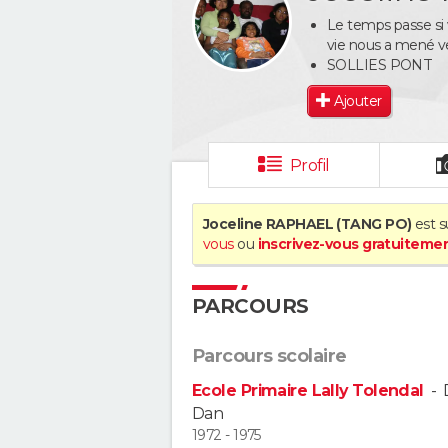
Le temps passe si v
vie nous a mené ve
SOLLIES PONT
Ajouter
Profil
Joceline RAPHAEL (TANG PO)
est s
vous
ou
inscrivez-vous gratuiteme
PARCOURS
Parcours scolaire
Ecole Primaire Lally Tolendal
-
Dan
1972 - 1975