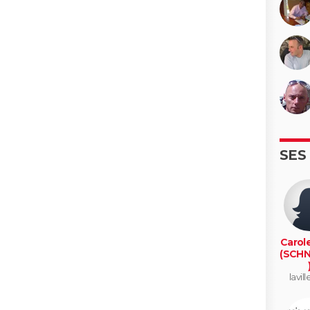
SES
Carol
(SCHN
lavil