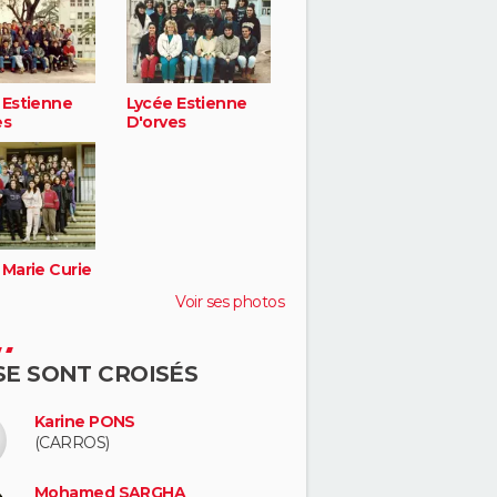
 Estienne
Lycée Estienne
es
D'orves
 Marie Curie
Voir ses photos
 SE SONT CROISÉS
Karine PONS
(CARROS)
Mohamed SARGHA