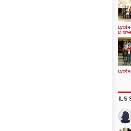
Lycée
D'orv
Lycée
ILS