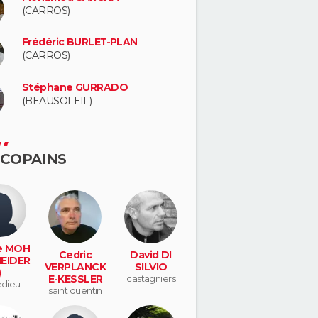
(CARROS)
Frédéric BURLET-PLAN
(CARROS)
Stéphane GURRADO
(BEAUSOLEIL)
 COPAINS
e MOH
Cedric
David DI
EIDER
VERPLANCK
SILVIO
)
E-KESSLER
castagniers
ledieu
saint quentin