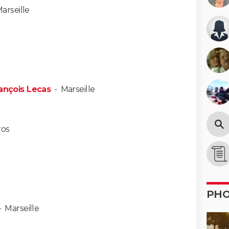
arseille
rançois Lecas
-
Marseille
ros
PH
-
Marseille