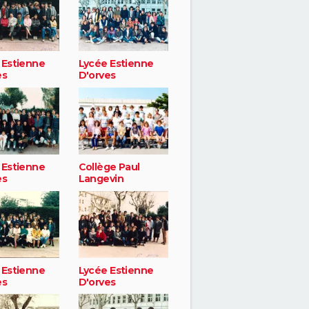
 Estienne
Lycée Estienne
es
D'orves
 Estienne
Collège Paul
es
Langevin
 Estienne
Lycée Estienne
es
D'orves