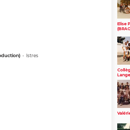
Elise 
(BRA
oduction)
-
Istres
Collè
Lange
Valéri