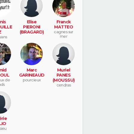
nis
Elise
Franck
UILLE
PIERONI
MATTEO
Z
(BRAGARD)
cagnes sur
mer
ans
toux
mid
Marc
Muriel
OUL
GARINEAUD
PANES
aux de
pourcieux
(MOUSSU)
nds
cendras
érie
LIO
sieu