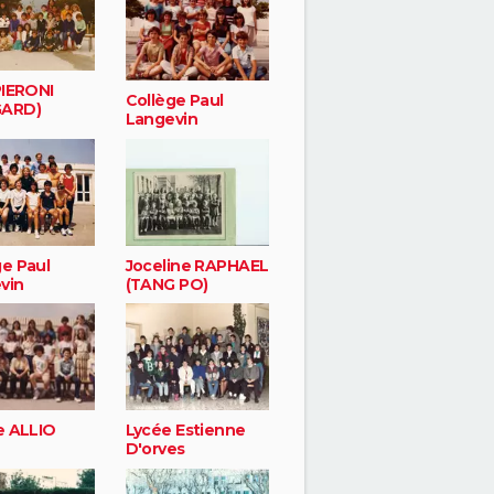
PIERONI
Collège Paul
GARD)
Langevin
ge Paul
Joceline RAPHAEL
vin
(TANG PO)
e ALLIO
Lycée Estienne
D'orves