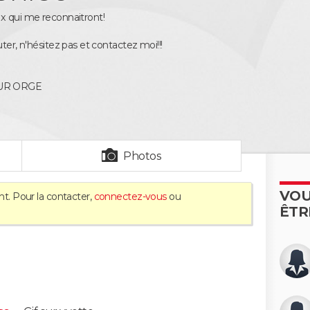
x qui me reconnaitront!
uter, n'hésitez pas et contactez moi!!!
UR ORGE
Photos
VOU
nt. Pour la contacter,
connectez-vous
ou
ÊTR