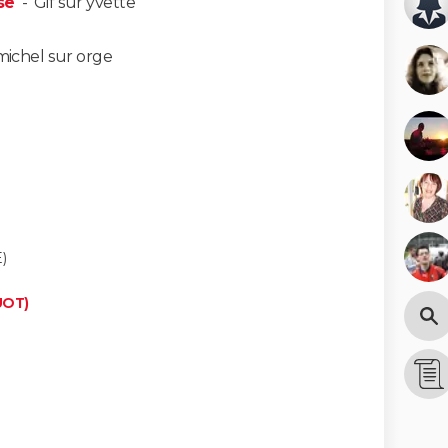
se
-
Gif sur yvette
michel sur orge
)
UOT)