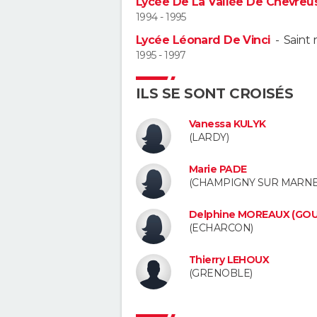
Lycée De La Vallée De Chevreu
1994 - 1995
Lycée Léonard De Vinci
-
Saint 
1995 - 1997
ILS SE SONT CROISÉS
Vanessa KULYK
(LARDY)
Marie PADE
(CHAMPIGNY SUR MARNE
Delphine MOREAUX (GO
(ECHARCON)
Thierry LEHOUX
(GRENOBLE)