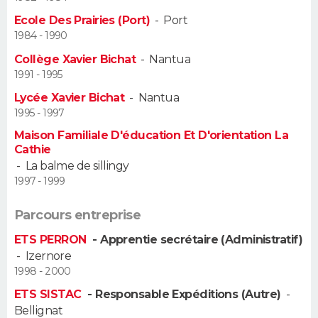
Ecole Des Prairies (Port)
-
Port
Guide de la santé
Médicaments
+
Alimentation
Maladies
Sommeil
VOYAGE
1984 - 1990
Collège Xavier Bichat
-
Nantua
City break
Voyage de noces
Climat
Destinations
Voyage nature
Forum
+
PHOTO
1991 - 1995
Lycée Xavier Bichat
-
Nantua
GUIDES D'ACHAT
1995 - 1997
BONS PLANS
Maison Familiale D'éducation Et D'orientation La
Cathie
-
La balme de sillingy
CARTE DE VOEUX
1997 - 1999
Carte Bonne année
Carte Pâques
Carte de Noël
Carte Saint-Valentin
Carte d'anniversaire
DICTIONNAIRE
Parcours entreprise
Biographies
Expressions
Dictionnaire
Citations
Proverbes
PROGRAMME TV
ETS PERRON
- Apprentie secrétaire (Administratif)
-
Izernore
COPAINS D'AVANT
1998 - 2000
Se connecter
Collèges
Universités
Service militaire
S'inscrire
Lycées
Primaires
Entreprises
Avis de recherche
ETS SISTAC
- Responsable Expéditions (Autre)
-
AVIS DE DÉCÈS
Bellignat