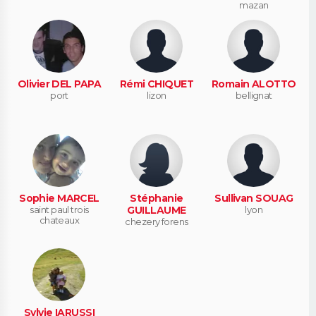
mazan
Olivier DEL PAPA
Rémi CHIQUET
Romain ALOTTO
port
lizon
bellignat
Sophie MARCEL
Stéphanie
Sullivan SOUAG
saint paul trois
GUILLAUME
lyon
chateaux
chezery forens
Sylvie IARUSSI