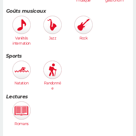
musique
gastronom
ie
Goûts musicaux
Variétés
Jazz
Rock
internation
ales
Sports
Natation
Randonné
e
Lectures
Romans