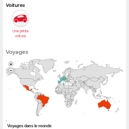
Voitures
Une petite
voiture
(Twingo,
Clio, 206...)
Voyages
+
−
•
Voyages dans le monde