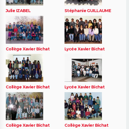
Julie IZABEL
Stéphanie GUILLAUME
Collège Xavier Bichat
Lycée Xavier Bichat
Collège Xavier Bichat
Lycée Xavier Bichat
Collège Xavier Bichat
Collège Xavier Bichat