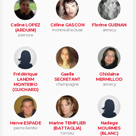
Celine LOPEZ
Céline GASCON
Florine GUENAN
(ARDUINI)
montreal la cluse
annecy
izernore
Frédérique
Gaelle
Ghislaine
LANDIM
SECRETANT
MERMILLOD
MONTEIRO
champagne
annecy
(GUICHARD)
oyonnax
Herve ESPADE
Marine TEMPLIER
Nadege
pierre benite
(BATTAGLIA)
MOURMES
torcieu
(BLANC)