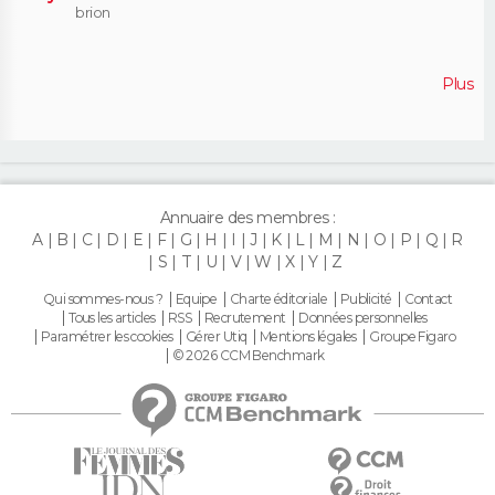
brion
Plus
Annuaire des membres :
A
B
C
D
E
F
G
H
I
J
K
L
M
N
O
P
Q
R
S
T
U
V
W
X
Y
Z
Qui sommes-nous ?
Equipe
Charte éditoriale
Publicité
Contact
Tous les articles
RSS
Recrutement
Données personnelles
Paramétrer les cookies
Gérer Utiq
Mentions légales
Groupe Figaro
© 2026 CCM Benchmark