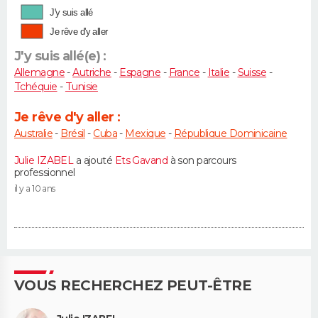
J'y suis allé
Je rêve d'y aller
J'y suis allé(e) :
Allemagne
-
Autriche
-
Espagne
-
France
-
Italie
-
Suisse
-
Tchéquie
-
Tunisie
Je rêve d'y aller :
Australie
-
Brésil
-
Cuba
-
Mexique
-
République Dominicaine
Julie IZABEL
a ajouté
Ets Gavand
à son parcours
professionnel
il y a 10 ans
VOUS RECHERCHEZ PEUT-ÊTRE