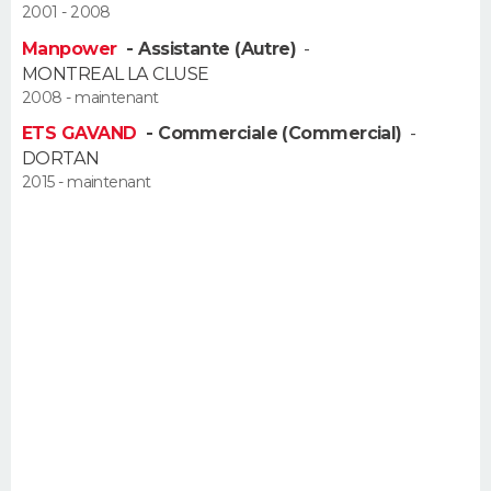
2001 - 2008
FORUM
Manpower
- Assistante (Autre)
-
Lifestyle
Sport
Television
Cinema
Bricolage
Culture
Auto
Voyage
MONTREAL LA CLUSE
2008 - maintenant
ETS GAVAND
- Commerciale (Commercial)
-
DORTAN
2015 - maintenant