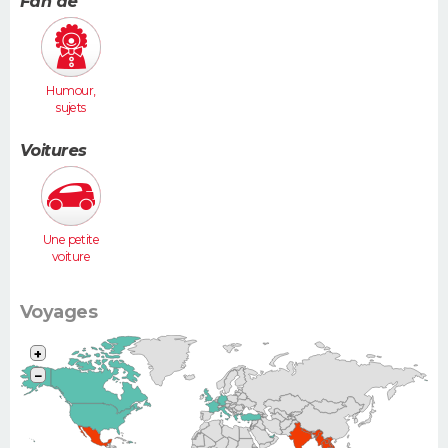
Fan de
Humour,
sujets
insolites
Voitures
Une petite
voiture
(Twingo,
Clio, 206...)
Voyages
+
−