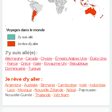
•
Voyages dans le monde
J'y suis allé
Je rêve d'y aller
J'y suis allé(e) :
Allemagne
-
Canada
-
Chypre
-
Émirats Arabes Unis
-
États-Unis
-
France
-
Grèce
-
Italie
-
Royaume-Uni
-
République
Dominicaine
-
Turquie
Je rêve d'y aller :
Argentine
-
Australie
-
Birmanie
-
Cambodge
-
Inde
-
Indonésie
-
Laos
-
Mexique
-
Nouvelle-Zélande
-
Népal
- Papouasie-
Nouvelle-Guinée -
Thaïlande
-
Viêt Nam