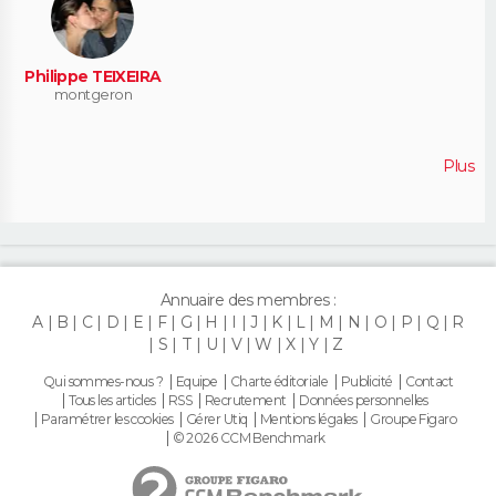
Philippe TEIXEIRA
montgeron
Plus
Annuaire des membres :
A
B
C
D
E
F
G
H
I
J
K
L
M
N
O
P
Q
R
S
T
U
V
W
X
Y
Z
Qui sommes-nous ?
Equipe
Charte éditoriale
Publicité
Contact
Tous les articles
RSS
Recrutement
Données personnelles
Paramétrer les cookies
Gérer Utiq
Mentions légales
Groupe Figaro
© 2026 CCM Benchmark