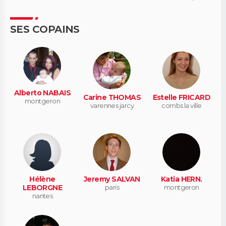
SES COPAINS
Alberto NABAIS
Carine THOMAS
Estelle FRICARD
montgeron
varennes jarcy
combs la ville
Hélène
Jeremy SALVAN
Katia HERN.
LEBORGNE
paris
montgeron
nantes