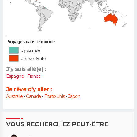
•
Voyages dans le monde
J'y suis allé
Je rêve d'y aller
J'y suis allé(e) :
Espagne
-
France
Je rêve d'y aller :
Australie
-
Canada
-
États-Unis
-
Japon
VOUS RECHERCHEZ PEUT-ÊTRE