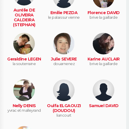
Aurélie DE
Emilie PEZDA
Florence DAVID
OLIVEIRA
le palais sur vienne
brive la gaillarde
CALDEIRA
(STEPHAN)
tours
Geraldine LEGEN
Julie SEVERE
Karine AUCLAIR
la souterraine
douarnenez
brive la gaillarde
Nelly DENIS
Oulfa ELGAOUZI
Samuel DAVID
yvrac et malleyrand
(DOUDOU)
liancourt