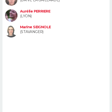
FORUM
Aurélie PERRIERE
Lifestyle
Sport
Television
Cinema
Bricolage
Culture
Auto
Voyage
(LYON)
Marine SEIGNOLE
(STAVANGER)