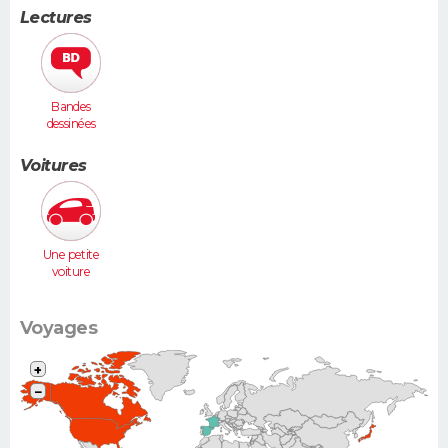
Lectures
Bandes
dessinées
Voitures
Une petite
voiture
(Twingo,
Clio, 206...)
Voyages
+
−