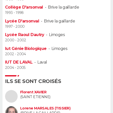
Collège D'arsonval
-
Brive la gaillarde
Guide de la santé
Médicaments
+
Alimentation
Maladies
Sommeil
VOYAGE
1993 - 1998
Lycée D'arsonval
-
Brive la gaillarde
City break
Voyage de noces
Climat
Destinations
Voyage nature
Forum
+
PHOTO
1997 - 2000
Lycée Raoul Dautry
-
Limoges
GUIDES D'ACHAT
2000 - 2002
BONS PLANS
Iut Génie Biologique
-
Limoges
2002 - 2004
CARTE DE VOEUX
IUT DE LAVAL
-
Laval
2004 - 2005
Carte Bonne année
Carte Pâques
Carte de Noël
Carte Saint-Valentin
Carte d'anniversaire
DICTIONNAIRE
Biographies
Expressions
Dictionnaire
Citations
Proverbes
ILS SE SONT CROISÉS
PROGRAMME TV
Florent XAVIER
COPAINS D'AVANT
(SAINT ETIENNE)
Se connecter
Collèges
Universités
Service militaire
S'inscrire
Lycées
Primaires
Entreprises
Avis de recherche
AVIS DE DÉCÈS
Lorene MARSALES (TISSIER)
(BRIVE LA GAILLARDE)