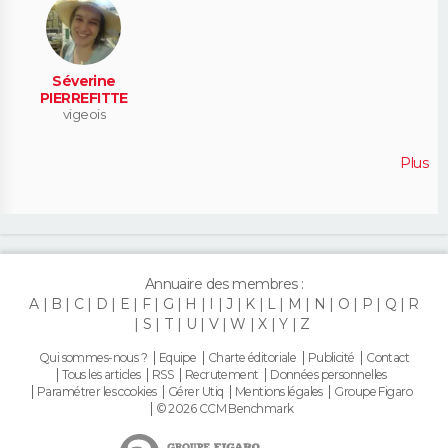
Séverine
PIERREFITTE
vigeois
Plus
Annuaire des membres :
A
B
C
D
E
F
G
H
I
J
K
L
M
N
O
P
Q
R
S
T
U
V
W
X
Y
Z
Qui sommes-nous ?
Equipe
Charte éditoriale
Publicité
Contact
Tous les articles
RSS
Recrutement
Données personnelles
Paramétrer les cookies
Gérer Utiq
Mentions légales
Groupe Figaro
© 2026 CCM Benchmark