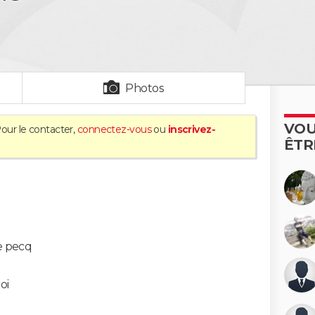
Photos
VOU
Pour le contacter,
connectez-vous
ou
inscrivez-
ÊTR
e pecq
oi