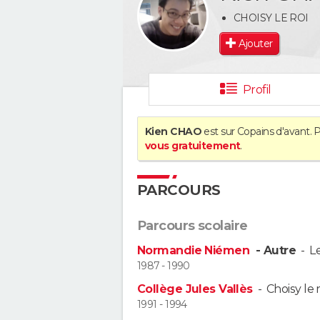
CHOISY LE ROI
Ajouter
Profil
Kien CHAO
est sur Copains d'avant. 
vous gratuitement
.
PARCOURS
Parcours scolaire
Normandie Niémen
- Autre
-
L
1987 - 1990
Collège Jules Vallès
-
Choisy le r
1991 - 1994