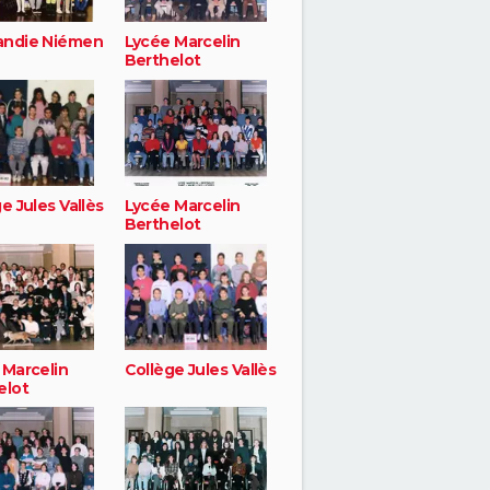
ndie Niémen
Lycée Marcelin
Berthelot
e Jules Vallès
Lycée Marcelin
Berthelot
 Marcelin
Collège Jules Vallès
elot