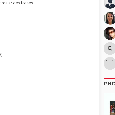
t maur des fosses
)
PH