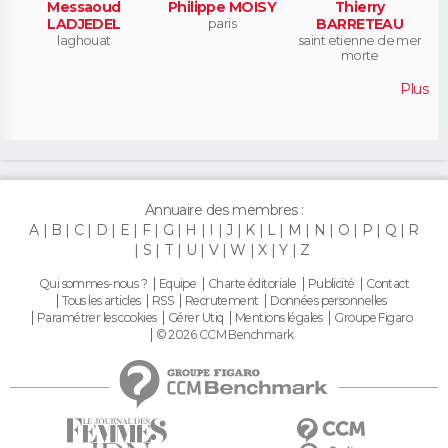
Messaoud
Philippe MOISY
Thierry
LADJEDEL
paris
BARRETEAU
laghouat
saint etienne de mer
morte
Plus
Annuaire des membres :
A
B
C
D
E
F
G
H
I
J
K
L
M
N
O
P
Q
R
S
T
U
V
W
X
Y
Z
Qui sommes-nous ?
Equipe
Charte éditoriale
Publicité
Contact
Tous les articles
RSS
Recrutement
Données personnelles
Paramétrer les cookies
Gérer Utiq
Mentions légales
Groupe Figaro
© 2026 CCM Benchmark