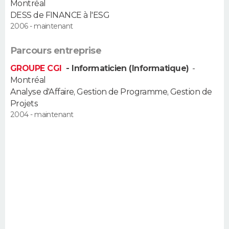
Montréal
FORUM
DESS de FINANCE à l'ESG
2006 - maintenant
Lifestyle
Sport
Television
Cinema
Bricolage
Culture
Auto
Voyage
Parcours entreprise
GROUPE CGI
- Informaticien (Informatique)
-
Montréal
Analyse d'Affaire, Gestion de Programme, Gestion de
Projets
2004 - maintenant