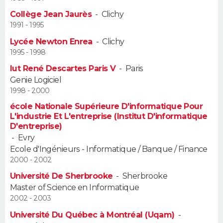
Collège Jean Jaurès
-
Clichy
Guide de la santé
Médicaments
+
Alimentation
Maladies
Sommeil
VOYAGE
1991 - 1995
Lycée Newton Enrea
-
Clichy
City break
Voyage de noces
Climat
Destinations
Voyage nature
Forum
+
PHOTO
1995 - 1998
Iut René Descartes Paris V
-
Paris
GUIDES D'ACHAT
Genie Logiciel
1998 - 2000
BONS PLANS
école Nationale Supérieure D'informatique Pour
L'industrie Et L'entreprise (Institut D'informatique
CARTE DE VOEUX
D'entreprise)
Carte Bonne année
Carte Pâques
Carte de Noël
Carte Saint-Valentin
Carte d'anniversaire
-
Evry
DICTIONNAIRE
Ecole d'Ingénieurs - Informatique / Banque / Finance
Biographies
Expressions
Dictionnaire
Citations
Proverbes
2000 - 2002
PROGRAMME TV
Université De Sherbrooke
-
Sherbrooke
COPAINS D'AVANT
Master of Science en Informatique
2002 - 2003
Se connecter
Collèges
Universités
Service militaire
S'inscrire
Lycées
Primaires
Entreprises
Avis de recherche
AVIS DE DÉCÈS
Université Du Québec à Montréal (Uqam)
-