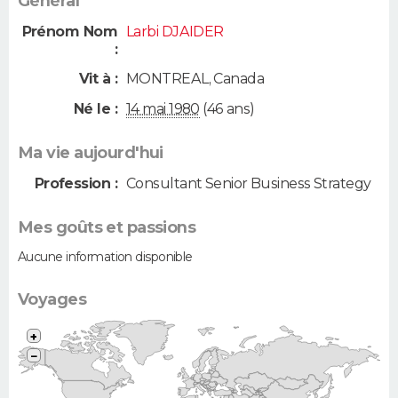
Général
Prénom Nom
Larbi DJAIDER
:
Vit à :
MONTREAL
,
Canada
Né le :
14 mai 1980
(46 ans)
Ma vie aujourd'hui
Profession :
Consultant Senior Business Strategy
Mes goûts et passions
Aucune information disponible
Voyages
+
−