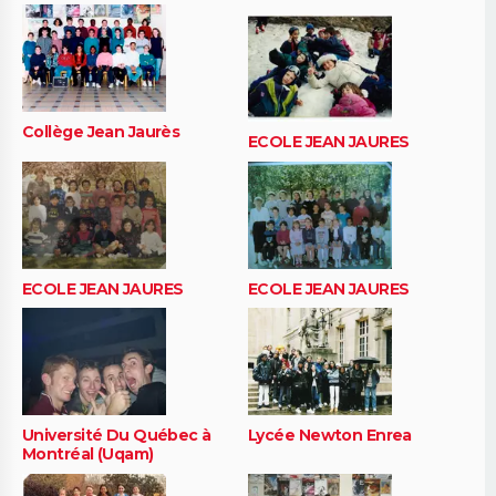
Collège Jean Jaurès
ECOLE JEAN JAURES
ECOLE JEAN JAURES
ECOLE JEAN JAURES
Université Du Québec à
Lycée Newton Enrea
Montréal (Uqam)