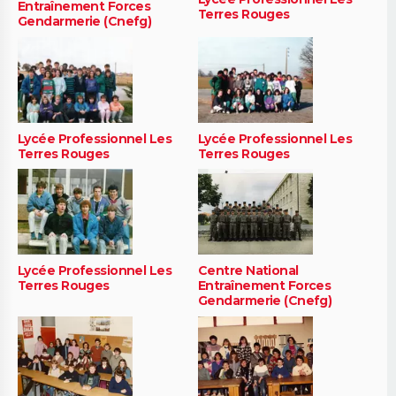
Entraînement Forces
Terres Rouges
Gendarmerie (Cnefg)
Lycée Professionnel Les
Lycée Professionnel Les
Terres Rouges
Terres Rouges
Lycée Professionnel Les
Centre National
Terres Rouges
Entraînement Forces
Gendarmerie (Cnefg)