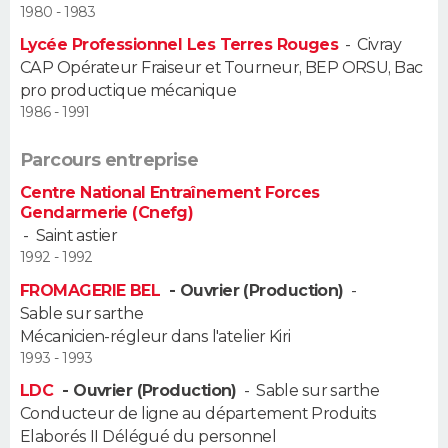
1980 - 1983
Guide de la santé
Médicaments
+
Alimentation
Maladies
Sommeil
Lycée Professionnel Les Terres Rouges
-
Civray
VOYAGE
CAP Opérateur Fraiseur et Tourneur, BEP ORSU, Bac
City break
Voyage de noces
Climat
Destinations
Voyage nature
Forum
+
pro productique mécanique
PHOTO
1986 - 1991
GUIDES D'ACHAT
Parcours entreprise
BONS PLANS
Centre National Entraînement Forces
Gendarmerie (Cnefg)
CARTE DE VOEUX
-
Saint astier
1992 - 1992
Carte Bonne année
Carte Pâques
Carte de Noël
Carte Saint-Valentin
Carte d'anniversaire
DICTIONNAIRE
FROMAGERIE BEL
- Ouvrier (Production)
-
Sable sur sarthe
Biographies
Expressions
Dictionnaire
Citations
Proverbes
PROGRAMME TV
Mécanicien-régleur dans l'atelier Kiri
1993 - 1993
COPAINS D'AVANT
LDC
- Ouvrier (Production)
-
Sable sur sarthe
Se connecter
Collèges
Universités
Service militaire
S'inscrire
Lycées
Primaires
Entreprises
Avis de recherche
Conducteur de ligne au département Produits
AVIS DE DÉCÈS
Elaborés II Délégué du personnel