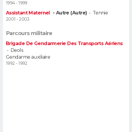
1994 - 1999
FORUM
Assistant Maternel
- Autre (Autre)
-
Tennie
Lifestyle
Sport
Television
Cinema
Bricolage
Culture
Auto
Voyage
2001 - 2003
Parcours militaire
Brigade De Gendarmerie Des Transports Aériens
-
Deols
Gendarme auxiliaire
1992 - 1992