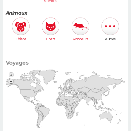
sciences
humaines
Animaux
Chiens
Chats
Rongeurs
Autres
Voyages
+
−