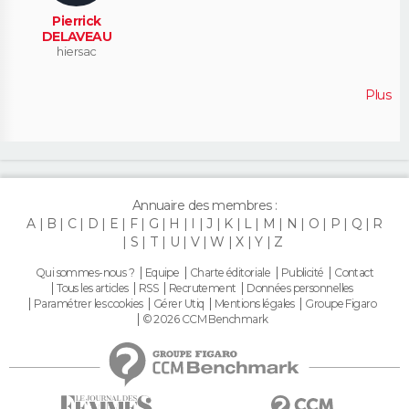
Pierrick
DELAVEAU
hiersac
Plus
Annuaire des membres :
A
B
C
D
E
F
G
H
I
J
K
L
M
N
O
P
Q
R
S
T
U
V
W
X
Y
Z
Qui sommes-nous ?
Equipe
Charte éditoriale
Publicité
Contact
Tous les articles
RSS
Recrutement
Données personnelles
Paramétrer les cookies
Gérer Utiq
Mentions légales
Groupe Figaro
© 2026 CCM Benchmark