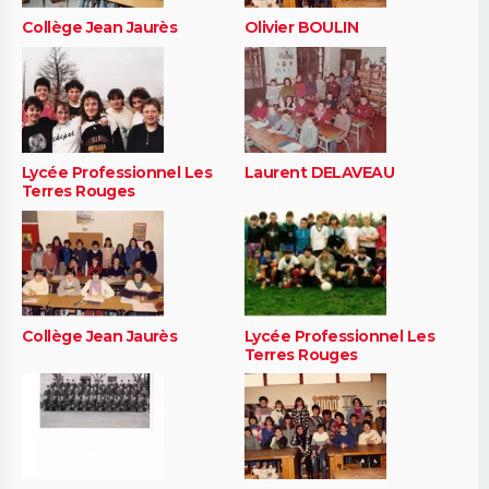
Collège Jean Jaurès
Olivier BOULIN
Lycée Professionnel Les
Laurent DELAVEAU
Terres Rouges
Collège Jean Jaurès
Lycée Professionnel Les
Terres Rouges