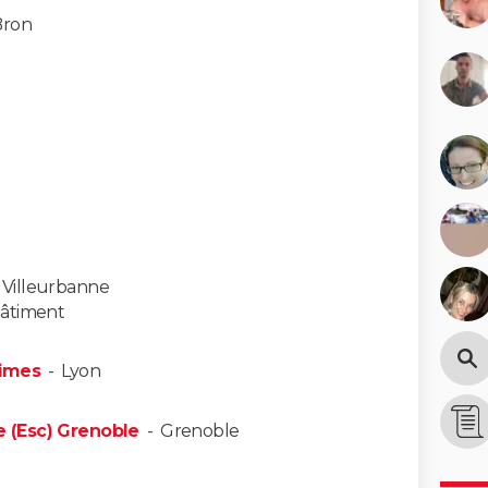
Bron
-
Villeurbanne
 bâtiment
nimes
-
Lyon
 (Esc) Grenoble
-
Grenoble