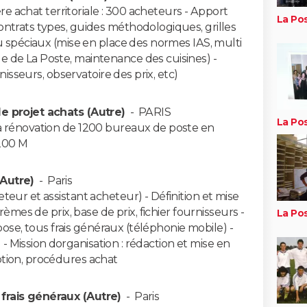
ère achat territoriale : 300 acheteurs - Apport
La Po
ntrats types, guides méthodologiques, grilles
u spéciaux (mise en place des normes IAS, multi
 de La Poste, maintenance des cuisines) -
rnisseurs, observatoire des prix, etc)
e projet achats (Autre)
-
PARIS
La Po
a rénovation de 1200 bureaux de poste en
200 M
Autre)
-
Paris
eur et assistant acheteur) - Définition et mise
rèmes de prix, base de prix, fichier fournisseurs -
La Po
 pose, tous frais généraux (téléphonie mobile) -
 - Mission dorganisation : rédaction et mise en
tion, procédures achat
frais généraux (Autre)
-
Paris