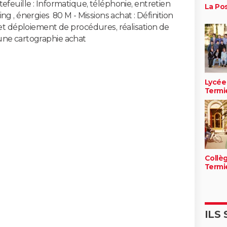
efeuille : Informatique, téléphonie, entretien
La Po
 , énergies  80 M - Missions achat : Définition
 et déploiement de procédures, réalisation de
une cartographie achat
Lycée
Termi
Collèg
Termi
ILS