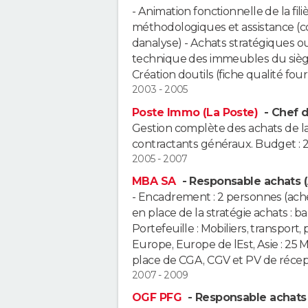
- Animation fonctionnelle de la fili
méthodologiques et assistance (co
danalyse) - Achats stratégiques o
technique des immeubles du siège
Création doutils (fiche qualité fou
2003 - 2005
Poste Immo (La Poste)
- Chef d
Gestion complète des achats de l
contractants généraux. Budget : 
2005 - 2007
MBA SA
- Responsable achats (
- Encadrement : 2 personnes (achet
en place de la stratégie achats : ba
Portefeuille : Mobiliers, transport,
Europe, Europe de lEst, Asie : 25 M
place de CGA, CGV et PV de récep
2007 - 2009
OGF PFG
- Responsable achats 