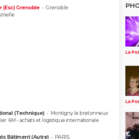
PH
 (Esc) Grenoble
-
Grenoble
trielle
La Po
La Po
tional (Technique)
-
Montigny le bretonneux
er  6M - achats et logistique internationale
ts Bâtiment (Autre)
-
PARIS