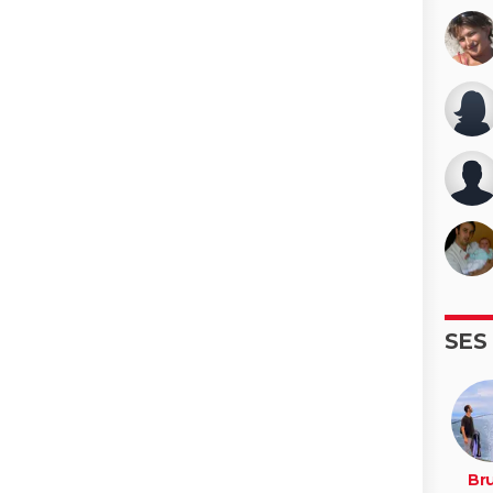
SES
Br