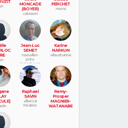
UZIT
MONCADE
PERCHET
on
(BOYER)
mions
calvisson
lle
Jean-Luc
Karine
RLOC
SEMET
NARKUN
RE
neewiller-
villeurbanne
près-
on
lauterbourg
gane
Raphael
Remy-
LAY
SAVIN
Prosper
CULE)
villiers st
MAGNIER-
frédéric
elin
WATANABE
tokyo