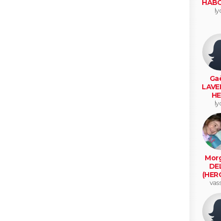
HABO
ly
Gaë
LAVE
HE
ly
Mor
DE
(HER
vass